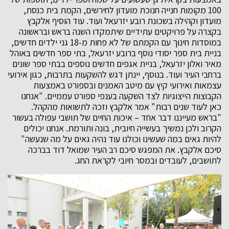
100 מקומות חנייה חנוכת מועדון לחירשים, הקמת בית כנסת,
מועדון וקהילה בשכונת רובע יזרעאל ועוד. עוד הוסיף אלקבץ
בקצרה על פרויקטים עתידיים שיתמקדו השנה בראש ובראשונה
במוסדות חינוך עם הקמתם של לא פחות מ-18 גני ילדים חדשים,
בניית בית ספר יסודי נוסף ברובע יזרעאל, בתי ספר חדשים באוהל
מאיר ואלון יזרעאל, בניית אגפים חדשים נוספים בבתי ספר שונים
ברחבי העיר ועוד. בנוסף, יינתן דגש להשקעות בתרבות, כגון אירועי
עצמאות ואירועי קיץ עם מיטב האמנים ובספורט באמצעות
הקבוצות הייצוגיות לצד השקעה בענפי ספורט עממיים. "אנחנו
כאן לעוד שנים רבות" אמר אלקבץ וזכה לתשואות מהקהל.
"בראש מעייננו דבר אחד – איכות החיים של תושבי עפולה בעשור
הקרוב ולכן נמשיך בעשייה חיובית, בונה ותורמת. אנחנו יכולים
להיות גאים במה שעשינו וכולנו עוד נהיה גאים על מה שנעשה"
סיכם אלקבץ. את המפגש סיכם רב העיר שמואל דוד בברכה
לתושבים, לעובדים ובמסר חיובי לקראת החג.