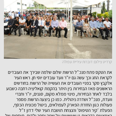
קרדיט צילום: דוברות עיריית עפולה
את הטקס פתח מנכ"ל הרשות שלום שלמה שבירך את העובדים
לקראת החג וכך עשה גם יו"ר וועד עובדים יוסי חן. ראש העיר
אלקבץ סקר בפניי העובדים את העשייה של הרשות בחודשים
הראשונים מאז הבחירות בין היתר בהקמת קואליציה רחבה כשבוע
בלבד לאחר הבחירות, מינוי ממלא מקום, סגנים, יו"ר וחברי
וועדת, מנכ"ל ושדרה ניהולית. כמו כן ביצעה הרשות מספר
פעולות כגון החזרת הפארק לעפולאים, ביטול מכונית הכסף,
הפעלת 'קיר הטיפוס' והנצחת תושבת העיר שלי דדון ז"ל
באמצעות בקראית גן שעשועים על שמה וספר ילדים, תוספות של