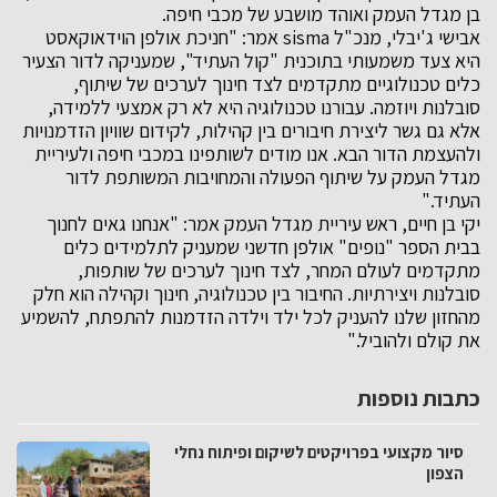
בן מגדל העמק ואוהד מושבע של מכבי חיפה.
אבישי ג'יבלי, מנכ"ל sisma אמר: "חניכת אולפן הוידאוקאסט
היא צעד משמעותי בתוכנית "קול העתיד", שמעניקה לדור הצעיר
כלים טכנולוגיים מתקדמים לצד חינוך לערכים של שיתוף,
סובלנות ויוזמה. עבורנו טכנולוגיה היא לא רק אמצעי ללמידה,
אלא גם גשר ליצירת חיבורים בין קהילות, לקידום שוויון הזדמנויות
ולהעצמת הדור הבא. אנו מודים לשותפינו במכבי חיפה ולעיריית
מגדל העמק על שיתוף הפעולה והמחויבות המשותפת לדור
העתיד."
יקי בן חיים, ראש עיריית מגדל העמק אמר: "אנחנו גאים לחנוך
בבית הספר "נופים" אולפן חדשני שמעניק לתלמידים כלים
מתקדמים לעולם המחר, לצד חינוך לערכים של שותפות,
סובלנות ויצירתיות. החיבור בין טכנולוגיה, חינוך וקהילה הוא חלק
מהחזון שלנו להעניק לכל ילד וילדה הזדמנות להתפתח, להשמיע
את קולם ולהוביל."
כתבות נוספות
סיור מקצועי בפרויקטים לשיקום ופיתוח נחלי
הצפון