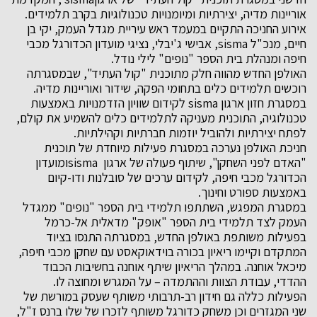
אוריינות מדיה, יצירתיות ומיומנויות טכנולוגיות בקרב תלמידים.
אירוע החניכה התקיים במעמד ראש עיריית מגדל העמק, יקי בן
חיים, מנכ"ל sisma, אבישי ג'יבלי, נציגי מועדון הכדורגל מכבי
חיפה ומנהלת בית הספר "נופים" לילי נודל.
האולפן החדש מהווה חלק מתוכנית "קול העתיד", שבמסגרתה
רוכשים תלמידים כלים בתחומי הפקה, שידור ואוריינות מדיה.
במסגרת חזון ארגון sisma לקידום שוויון הזדמנויות באמצעות
טכנולוגיה, התוכנית מעניקה לתלמידים כלים להשמיע את קולם,
לפתח יצירתיות ולהוביל יוזמות חברתיות וקהילתיות.
חניכת האולפן נערכה במסגרת פעילות מיוחדת של תוכנית
"האדם לפני השחקן", שיתוף פעולה של ארגון sismaומועדון
הכדורגל מכבי חיפה, לקידום ערכים של סובלנות ודו-קיום
באמצעות ספורט וחינוך.
במסגרת המפגש, השתתפו תלמידי בית הספר "נופים" ממגדל
העמק לצד תלמידי בית הספר "אופק" מדאלית אל-כרמל
בפעילות משותפת באולפן החדש, במסגרתה התנסו בציוד
המתקדם וקיימו ריאיון בכורה בוידאוקאסט עם שחקן מכבי חיפה,
מיכאל אוחנה. במהלך הריאיון שיתף אוחנה בחשיבות הכבוד
ההדדי, עבודת הצוות וההתמדה – על המגרש ומחוצה לו.
הפעילות כללה גם חידון רב-תרבותי משותף שעסק במורשת של
שני המגזרים וכן משחק כדורגל משותף לזכרו של שלו ברנס ז"ל,