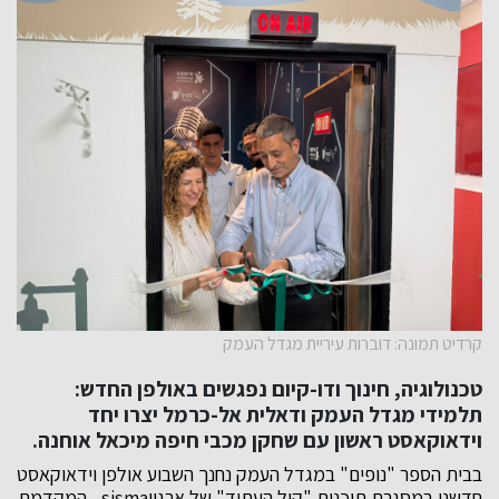
קרדיט תמונה: דוברות עיריית מגדל העמק
טכנולוגיה, חינוך ודו-קיום נפגשים באולפן החדש:
תלמידי מגדל העמק ודאלית אל-כרמל יצרו יחד
וידאוקאסט ראשון עם שחקן מכבי חיפה מיכאל אוחנה.
בבית הספר "נופים" במגדל העמק נחנך השבוע אולפן וידאוקאסט
חדשני במסגרת תוכנית "קול העתיד" של ארגוןsisma , המקדמת