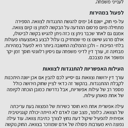
לענייני משפחה.
לפעול במהירות
על-פי חוק, ישנם 14 ימים להגשת התנגדות לצוואה. הספירה
מתחילה מיום פרסום ההודעה על הבקשה למתן צו קיום צוואה.
אמנם גם לאחר שכבר ניתן צו כזה ניתן להגיש בקשה לביטולו,
אולם מרגע שישנו צו מי שמחזיק בו עלול לבצע באמצעותו פעולות
בלתי הפיכות – ולכן ההמלצה החשובה ביותר היא לפעול במהירות.
מבחינה זו, עורך דין לדיני משפחה עם ניסיון רלוונטי חוסך זמן יקר
ומשפר את מצבכם.
העילות האפשריות להתנגדות לצוואות
עורך דין ירושות וצוואות גם יסייע לכם להבין אם אכן ישנה היתכנות
לקבלת ההתנגדות. בהקשר זה כדאי לציין שחוק הירושה כולל
מספר רב של עילות אפשריות, אבל נדרשת כמובן הוכחה לקיומה
של אחת מאותן עילות.
עילה אפשרית אחת היא חוסר כשירות של המצווה בעת עריכתה
של הצוואה. כלומר, מצב שבו לאדם לא הייתה יכולת קוגניטיבית
אמיתית להפעיל שיקול דעת נחוץ לצורך כתיבת צוואה. עוד עילה
נפוצה היא מעורבות פסולה של אדם שמוזכר בצוואה. החוק נוקשה