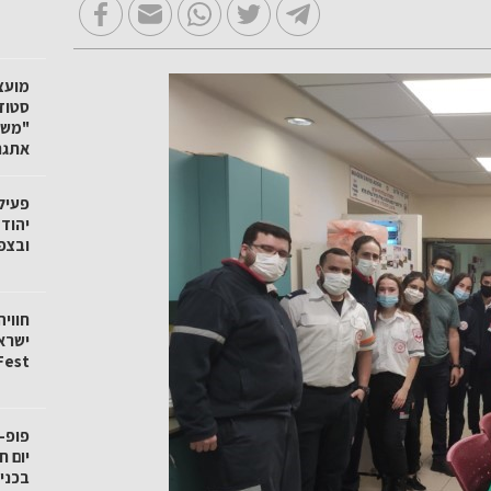
"משק
אתגר
פעיל
יהוד
ובצפו
חווי
Fest יתקיים ב־12–13 באוגוסט בכר
פופ-
בכניס