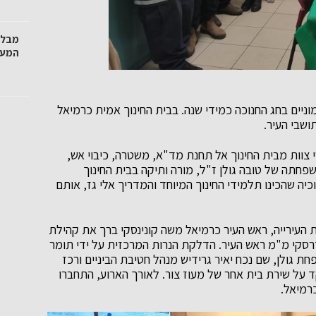
מבלי
המער
יים בחג החנוכה כמידי שנה. בבית החינוך אמית כרמיאל
ושבי העיר.
י צוות מבית החינוך אל תחנת מד"א, משטרה, כיבוי אש,
שפחתה של טובה גולן ז"ל, מורה ותיקה בבית החינוך
יה שהכינו תלמידי החינוך המיוחד והמדריך אלי גז, אותם
 העירייה, ראש העיר כרמיאל משה קונינסקי ברך את קהילת
זרסקי מ"מ ראש העיר. הדלקת הנרות המרכזית על ידי תומר
ת גולן, שם נכח יאיר גרידיש מנהל חטיבת הביניים ורכז
ד על שירת בית אחר של מעוז צור. לאורך הארוע, התחברו
כרמיאל.