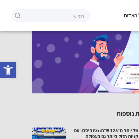
 האדום
פתח סרגל 
 נוספות
פער של יותר מ־125 ש״ח: נטו חיסכון עם
ניות הזול ביותר גם בעפולה