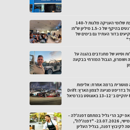
מועצת שלומי העניקה מלגות ל-140
סטודנטים בהיקף של כ-1.5 מיליון ש"ח:
יעים בדור העתיד גם בימים של
"
ות וסיוע של מתנדבים בהגנה על
ה ושומרון, הגבול המזרחי בבקעה
ן
ה מוטורית ברמה אחרת: אליפות
ישראל בדריפט מגיעה לצפון הארץ: Drift
מיאל
אפ יקב הרי גליל במתחם דפנה'לה -
יום חמישי, 23.07.2026- "דפנה'לה",
ה לקיבוץ דפנה, בגליל העליון