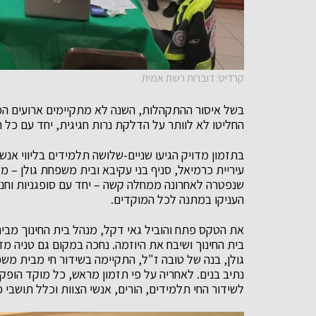
קרדיט: דוברות רשת אמית
בשל איסור ההתקהלות, השנה לא מתקיימים ארועים המונ
החליטו לא לוותר על הדלקת נרות חגיגית, יחד עם כל ת
בתזמון מדויק הגיעו שניים-שלושה תלמידים בליווי אנש
עיריית כרמיאל, סניף בני עקיבא ובית משפחת גולן – מ
שנפטרה לאחרונה ממחלה קשה – יחד עם סופגניות וחנוכ
העניקו במתנה לכל המוקדים.
את הטקס פתח והוביל גאי דקל, מנהל בית החינוך מבית
בית החינוך ושיבח את היוזמה. נחכה במקום גם טניה מ
גולן, בנה של טובה ז"ל, התקיימה בשידור חי מבית משפח
נתיב בנים. לאחריה על פי תזמון מראש, כל מוקד הופק
לשידור החי תלמידים, הורים, אנשי הצוות וכלל תושבי 