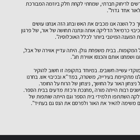
דרשים לריחוק חברתי, שמחתי לקחת חלק ביוזמה המבורכת
אור אחד גדול".
 כל השנה אנו מכבים את האש ובחג הזה אנחנו עושים
בוי כרמיאל הדליקה אותה ונתנה תחושה של אור, של פרגון
 המענה המיטבי ביותר לכלל האוכלוסיה".
ליק ביחד מכל המקומות. בבית משפחת גולן. היתה עדיין אווירה של אבל,
ושמחנו אותם והכנסו אווירת חג".
וקדי עשייה חשובים. במיוחד בתקופה זו חשוב להוקיר
 מתקיימת בעירייה, משטרה, במד"א ובכיבוי אש. בחרנו
יצחון האור על החושך, ניצחון של הרוח על החומר.
שנים רבות הייתה מורה ,מחנכת ורכזת מדעים בבית הספר.
דלקה השתתפו תלמידי בית הספר וגם הייתה שותפות של
ם משימה להאיר את האור ולפרסם את הנס גם בעתיד".