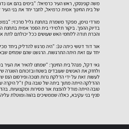
משה קונינסקי, ראש העיר כרמיאל: "בימים בהם אנו נ
של בית החינוך אמית כרמיאל, לחבר יחד את בני העיר ל
מורדי נוימן, מפקד משמרת בתחנת גליל מרכזי: "במשך
בדיוק ההפך. ביקור תלמידי בית הספר אמית בתחנת הכי
והכרת תודה ללוחמי האש שעושים ככל יכולתם לתת את
אור דוד דטשי כיתה ט1: "היה מרגש להד
יחד עם זאת היתה התרגשות. הרגשנו שהם שמחים שבאנו 
גאי דקל, מנהל בית החינוך: "שמחנו להאיר את העיר במ
ולחזק את האנשים שעובדים בשטח ובזכותם השגרה שלנו
לעשות זאת על ידי הדלקת נרות חנוכה ופירסום הנס של נ
ההדלקה הייתה מתוך ביתה של טובה גולן ז"ל היקרה ש
טובה הייתה מודל להפצת אור מסירות ומקצועיות. בה
סניף בני עקיבא, כאלה שממשיכים בהווה ומוטלת עליה