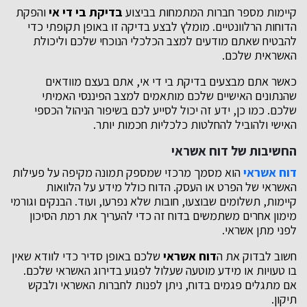
קיימות מספר חברות המתמחות בביצוע
בדיקת בי די אי
והפקת
הדוחות הרלוונטיים. מומלץ לבצע בדיקה זו באופן תקופתי כדי
להבטיח שאתם מודעים למצב הכלכלי הנוכחי שלכם וליכולת
האשראית שלכם.
כאשר אתם מבצעים בדיקת בי די אי, אתם בעצם מוודאים
שהנתונים האישיים שלכם מותאמים למצב הפיננסי האמיתי
שלכם. כמו כן, ידע זה יכול לסייע לכם בשיפור הניהול הכספי
האישי ולהוביל להחלטות כלכליות חכמות יותר.
החשיבות של דוח אשראי
דוח אשראי
הוא מסמך מרכזי שמספק תמונה מקיפה על פעילות
האשראי של הפרט או העסק. הדוח כולל מידע על הלוואות
קיימות, תשלומים שבוצעו, חובות שלא נפרעו, ועוד. הבנקים וגורמי
מימון אחרים משתמשים בדוח זה כדי להעריך את רמת הסיכון
לפני מתן אשראי.
חשוב לבדוק את ה
דוח אשראי
שלכם באופן סדיר כדי לוודא שאין
בו טעויות או מידע מוטעה שעלול לפגוע בדירוג האשראי שלכם.
אם מתגלים פגמים בדוח, ניתן לפנות לחברות האשראי ולבקש
תיקון.