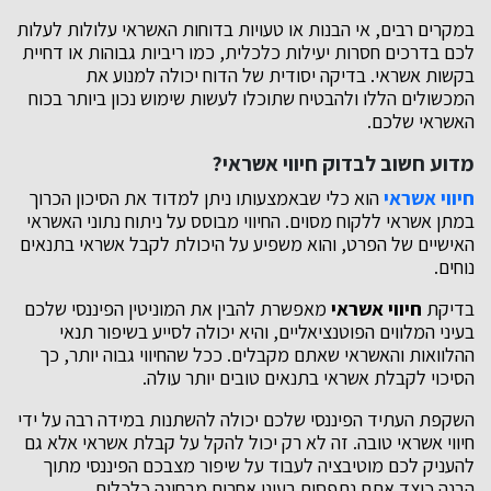
במקרים רבים, אי הבנות או טעויות בדוחות האשראי עלולות לעלות
לכם בדרכים חסרות יעילות כלכלית, כמו ריביות גבוהות או דחיית
בקשות אשראי. בדיקה יסודית של הדוח יכולה למנוע את
המכשולים הללו ולהבטיח שתוכלו לעשות שימוש נכון ביותר בכוח
האשראי שלכם.
מדוע חשוב לבדוק חיווי אשראי?
חיווי אשראי
הוא כלי שבאמצעותו ניתן למדוד את הסיכון הכרוך
במתן אשראי ללקוח מסוים. החיווי מבוסס על ניתוח נתוני האשראי
האישיים של הפרט, והוא משפיע על היכולת לקבל אשראי בתנאים
נוחים.
בדיקת
חיווי אשראי
מאפשרת להבין את המוניטין הפיננסי שלכם
בעיני המלווים הפוטנציאליים, והיא יכולה לסייע בשיפור תנאי
ההלוואות והאשראי שאתם מקבלים. ככל שהחיווי גבוה יותר, כך
הסיכוי לקבלת אשראי בתנאים טובים יותר עולה.
השקפת העתיד הפיננסי שלכם יכולה להשתנות במידה רבה על ידי
חיווי אשראי טובה. זה לא רק יכול להקל על קבלת אשראי אלא גם
להעניק לכם מוטיבציה לעבוד על שיפור מצבכם הפיננסי מתוך
הבנה כיצד אתם נתפסים בעיני אחרים מבחינה כלכלית.