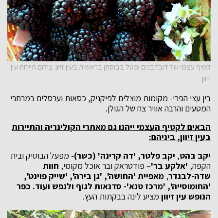
קטיף עצמי של דובדבנים ופטל בבוסתן בראשית בעין זיוון. צילום תיירות עין
זיוון
בין עצי הפרי- מקומות מוצלים לפיקניק, כסאות וערסלים במרחבי
המטעים והרבה אוויר צח של הגולן.
הבאים לקטיף העצמי ייהנו גם מאתרי הקולינריה והתיירות
בעין זיוון, ביניהם:
יקב בהט
,
יקב פלטר, 'דה קרינה' (כשר)-
מפעל הבוטיק ובית
הקפה,
'אלקע בר'
– פודטראק ובר אוכל מקומי,
חוות
שדה-לבנדר
,
מאפיית 'החושה',
'גן בירה', 'שייק פוינט',
'החומוסייה',
'מרכז טנא'- סדנאות לגוף ולנפש ועוד
.
כפר
הנופש עין זיוון
מציע לינה בבקתות העץ.