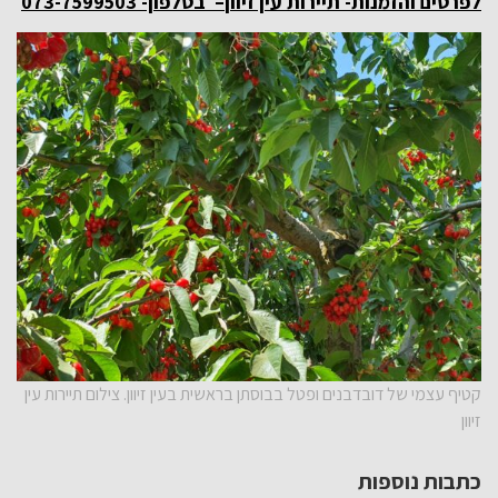
לפרטים והזמנות- תיירות עין זיוון
–
בטלפון-
073-7599503
קטיף עצמי של דובדבנים ופטל בבוסתן בראשית בעין זיוון. צילום תיירות עין
זיוון
כתבות נוספות