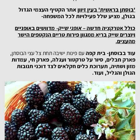
'בוסתן בראשית' בעין זיוון
אתר הקטיף העצמי הגדול
בגולן, מציע שלל פעילויות לכל המשפחה-
כולל אטרקציה חדשה
– אופני שייק-
מדוושים באופניים
ויוצרים שייק בריא ממגוון פירות טריים הנקטפים הישר
מהעצים.
עוד בבוסתן- בית קפה
עם פינות ישיבה תחת צל עצי הבוסתן,
פארק חבלים, סיור על טרקטור ועגלה, פארק חי, עמדות
מזון ושתיה,
תערוכת כלים חקלאים לצד דוכני תנובות
הגולן והגליל, ועוד.