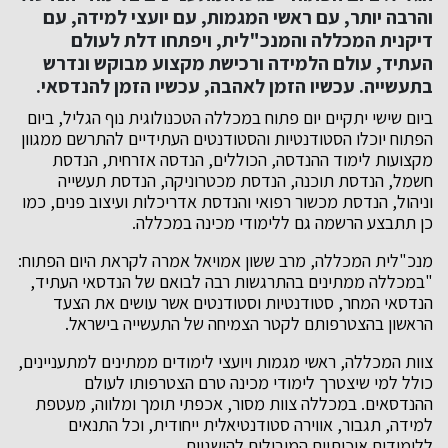
והרבה יותר, עם ראשי המגמות, עם יועצי למידה, עם
דיקנית המכללה והמנכ"לית, ויפתחו דלת לעולם
העתיד, עולם הלמידה ורכישת מקצוע מבוקש ונדרש
בתעשייה. עכשיו הזמן לאהבה, עכשיו הזמן להנדסאי.
ביום שישי יתקיים יום פתוח במכללה הטכנולוגית נוף הגליל, ביום
הפתוח יוכלו הסטודנטיות והסטודנטים העתידיים להתרשם ממגוון
מקצועות לימוד ההנדסה, הכוללים, הנדסה אזרחית, הנדסת
חשמל, הנדסת תוכנה, הנדסת מכטרוניקה, הנדסת תעשייה
וניהול, הנדסת מכשור רפואי והנדסת אדריכלות ועיצוב פנים, כמו
כן תתבצע הרשמה גם ללימודי מכינה במכללה.
מנכ"לית המכללה, מרב ששון אמויאל אמרה לקראת היום הפתוח:
"במכללה ממתינים בהתרגשות רבה לבואם של הנדסאי העתיד,
הנדסאי המחר, סטודנטיות וסטודנטים אשר עושים את הצעד
הראשון בהצטרפותם לקטר הצמיחה של התעשייה בישראל.
צוות המכללה, ראשי מגמות ויועצי לימודים ממתינים למתעניינים,
כולל למי שיצטרך לימודי מכינה טרם הצטרפותו לעולם
ההנדסאים. במכללה צוות מסור, אכפתי תומך ומלווה, מעטפת
למידה, תגבור, אווירה סטודנטיאלית ייחודית, וכל התנאים
ללימודים איכותיים המובילים להישגיות.