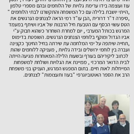
עוז ועוצמה בידו ערימת גלויות של הלוחמים ובהם מספרי טלפון
,הייתי יושבת בלילה עם כל המשפחה והתקשרנו לבתי הלוחמים "
,סיפרה ד"ר דרורית ,הבן עו"ד רמי הראה לצנחנים הנרגשים את
הטס עשוי הכסף עם הטבעת חיל הרבנות של אביו ושיתף במעמד
המרגש בכותל המערבי , יום למחרת השחרור כשהוא חבוק ע"י
אביו הגדול ומוקף בלוחמי הצנחנים הנרגשים. השופטת בדימוס
,תחייה שיתפה על ימי המלחמה עת שירתה בחיל החינוך כקצינה
ועברה בין לוחמי ירושלים ובידה גלויות , מעניקה ללוחמים שהות
לכתוב ליקיריהם בעורף ובשעות הלילה המאוחרות מגיעה הייתה
לבית הדואר המרכזי , ממיינת את הגלויות ושולחת למשפחות
המייחלות לאות חיים. בתום המפגש המרגש, העניקו בני משפחת
הרב את הספר האוטוביוגרפי "בעוז ותעצומות" לצנחנים.