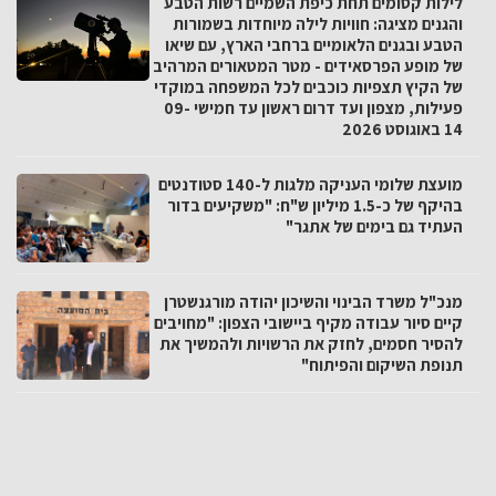
לילות קסומים תחת כיפת השמיים רשות הטבע
והגנים מציגה: חוויות לילה מיוחדות בשמורות
הטבע ובגנים הלאומיים ברחבי הארץ, עם שיאו
של מופע הפרסאידים - מטר המטאורים המרהיב
של הקיץ תצפיות כוכבים לכל המשפחה במוקדי
פעילות, מצפון ועד דרום ראשון עד חמישי 09-
14 באוגוסט 2026
מועצת שלומי העניקה מלגות ל-140 סטודנטים
בהיקף של כ-1.5 מיליון ש"ח: "משקיעים בדור
העתיד גם בימים של אתגר"
מנכ"ל משרד הבינוי והשיכון יהודה מורגנשטרן
קיים סיור עבודה מקיף ביישובי הצפון: "מחויבים
להסיר חסמים, לחזק את הרשויות ולהמשיך את
תנופת השיקום והפיתוח"