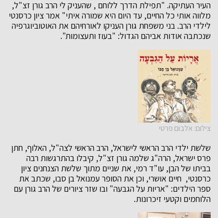
העיר העתיקה. "תפילת הדרך ללוחם , שהעניק לי הרב גורן זצ"ל,
מלווה אותי כל החיים, עד היום היא שמורה איתי" אמר ציון כרסנטי
לילדי הרב. בני משפחת גורן העניקו לאורחיהם את האוטוביוגרפיה
שנכתבה אודות אביהם הגדול: "בעוז ותעצומות".
צילום: אלבום פרטי
שלשת ילדי הרב הראשי לישראל, הרב הראשי לצה"ל, האלוף, חתן
פרס ישראל, הרה"ג שלמה גורן זצ"ל, קיבלו בהתרגשות רבה
בביתו של הבן, עו"ד רמי, את שניים מתוך שלשת הצנחנים ציון
כרסנטי, חיים אושרי, וכן את הסופר עמנואל בן סבו, שכתב את
ספר הילדים: "אריות על הגבעה" ובו שזר ציורים של הרב גורן עם
הלוחמים וקטעי זיכרונות.