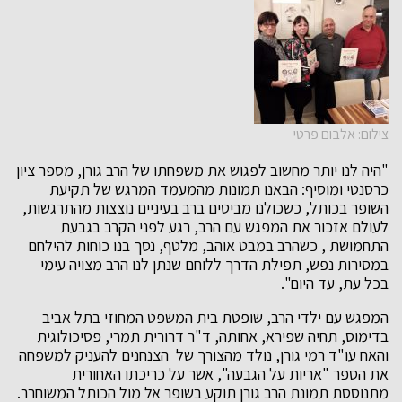
צילום: אלבום פרטי
"היה לנו יותר מחשוב לפגוש את משפחתו של הרב גורן, מספר ציון
כרסנטי ומוסיף: הבאנו תמונות מהמעמד המרגש של תקיעת
השופר בכותל, כשכולנו מביטים ברב בעיניים נוצצות מהתרגשות,
לעולם אזכור את המפגש עם הרב, רגע לפני הקרב בגבעת
התחמושת , כשהרב במבט אוהב, מלטף, נסך בנו כוחות להילחם
במסירות נפש, תפילת הדרך ללוחם שנתן לנו הרב מצויה עימי
בכל עת, עד היום".
המפגש עם ילדי הרב, שופטת בית המשפט המחוזי בתל אביב
בדימוס, תחיה שפירא, אחותה, ד"ר דרורית תמרי, פסיכולוגית
והאח עו"ד רמי גורן, נולד מהצורך של הצנחנים להעניק למשפחה
את הספר "אריות על הגבעה", אשר על כריכתו האחורית
מתנוססת תמונת הרב גורן תוקע בשופר אל מול הכותל המשוחרר.