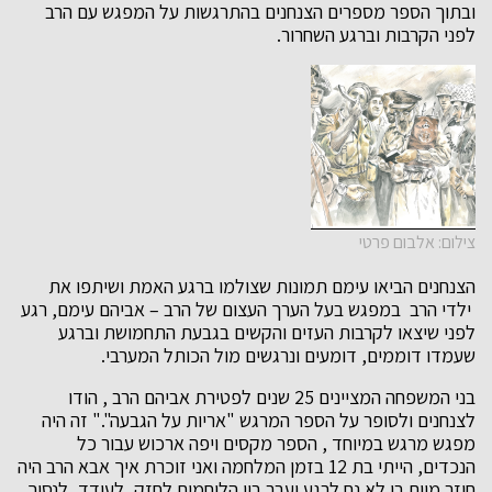
ובתוך הספר מספרים הצנחנים בהתרגשות על המפגש עם הרב
לפני הקרבות וברגע השחרור.
צילום: אלבום פרטי
הצנחנים הביאו עימם תמונות שצולמו ברגע האמת ושיתפו את
ילדי הרב במפגש בעל הערך העצום של הרב – אביהם עימם, רגע
לפני שיצאו לקרבות העזים והקשים בגבעת התחמושת וברגע
שעמדו דוממים, דומעים ונרגשים מול הכותל המערבי.
בני המשפחה המציינים 25 שנים לפטירת אביהם הרב , הודו
לצנחנים ולסופר על הספר המרגש "אריות על הגבעה"." זה היה
מפגש מרגש במיוחד , הספר מקסים ויפה ארכוש עבור כל
הנכדים, הייתי בת 12 בזמן המלחמה ואני זוכרת איך אבא הרב היה
חוזר מיום בו לא נח לרגע ועבר בין הלוחמים לחזק, לעודד, לנסוך