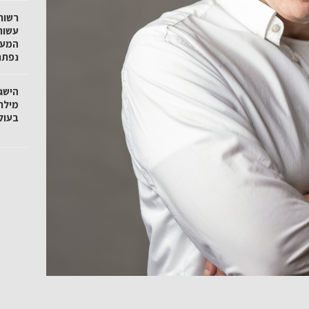
רשות
עשור
המעג
נפתח
הישג
מילר
בעול