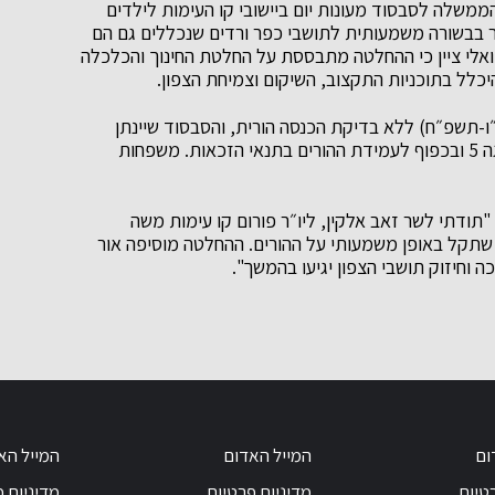
ברה החלטת הממשלה לסבסוד מעונות יום ביישובי קו העימות לילדים
 בבשורה משמעותית לתושבי כפר ורדים שנכללים גם הם
אלי ציין כי ההחלטה מתבססת על החלטת החינוך והכלכלה
לל בתוכניות התקצוב, השיקום וצמיחת הצפון.
ת לסבסוד למשך 3 שנים (תשפ״ו-תשפ״ח) ללא בדיקת הכנסה הורית, והסבסוד שיינתן
יעמוד על אלפי ש"ח בשנה. כמו כן, הסבסוד יזכה בדרגה 5 ובכפוף לעמידת ההורים בתנאי הזכאות. משפחות
תודתי לשר זאב אלקין, ליו״ר פורום קו עימות משה
 שתקל באופן משמעותי על ההורים. ההחלטה מוסיפה אור
 וחיזוק תושבי הצפון יגיעו בהמשך".
ום
המייל האדום
המייל הא
טיות
מדיניות פרטיות
מדיניות 