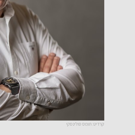
קרדיט: תומס סולינסקי