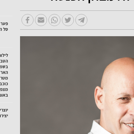
סל הק
לילו
הטבע 
בשמו
הארץ
מטר 
כוכב
באוגוסט
יוצרי
יציר