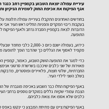
עיריית עפולה יוצאת השבוע בקמפיין רחב כנגד ת
אגף הפיקוח את אכיפת החוק לשמירת הניקיון ותו
בחודשים האחרונים התקבלו בעיריית עפולה תלונות על 
בעקבות ריבוי המקרים והפניות החליט ראש העיר אבי 
הדוברות לצאת בקמפיין הסברה נרחב ולאגף הפיקוח ל
התופעה.
כידוע, בעפולה ישנם כיום כ
מקפיד לאסוף את הגללים כך שהדבר הופך לתופעה מט
כדי למגר את התופעה הושק השבוע, כאמור, קמפיין הס
מאוירות של שני כלבים שיככבו בשרשרת סרטוני אנימצ
החברתיות, שלטי חוצות, פלאיירים ופוסטרים, מדבקות,
בשלב השני לילדי העיר.
באגף הפיקוח החלו כבר השבוע באכיפה מוגברת של החו
כלבים שלא אספו את צואת כלביהם.
באגף הפיקוח ציינו עם פתיחת המבצע כי ינקטו באפס ס