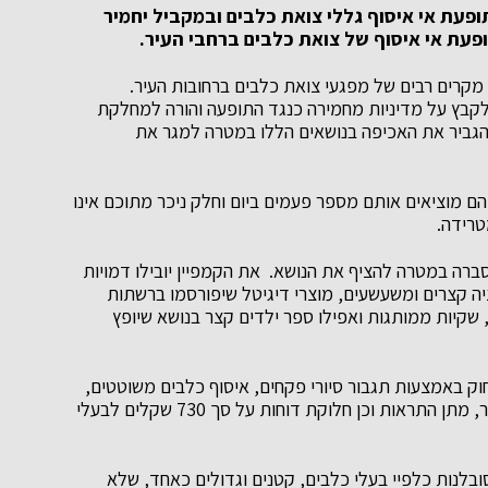
ופעת אי איסוף גללי צואת כלבים ובמקביל יחמיר
פעת אי איסוף של צואת כלבים ברחבי העיר.
מקרים רבים של מפגעי צואת כלבים ברחובות העיר.
אלקבץ על מדיניות מחמירה כנגד התופעה והורה למחלקת
הגביר את האכיפה בנושאים הללו במטרה למגר את
-2,000 כלבי מחמד שבעליהם מוציאים אותם מספר פעמים ביום וחלק ניכר מתוכם אינו
רידה.
ברה במטרה להציף את הנושא. את הקמפיין יובילו דמויות
יה קצרים ומשעשעים, מוצרי דיגיטל שיפורסמו ברשתות
 שקיות ממותגות ואפילו ספר ילדים קצר בנושא שיופץ
ק באמצעות תגבור סיורי פקחים, איסוף כלבים משוטטים,
הצבת עמודי שקיות גללים במוקדים נוספים ברחבי העיר, מתן התראות וכן חלוקת דוחות על סך 730 שקלים לבעלי
ובלנות כלפיי בעלי כלבים, קטנים וגדולים כאחד, שלא