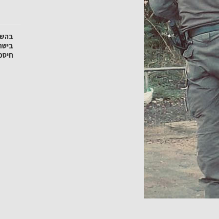
בישר
חיסכו