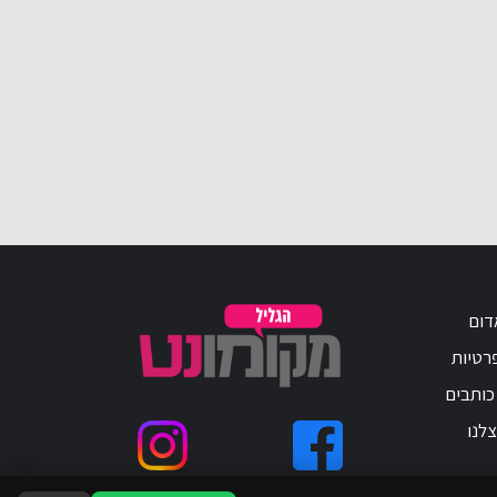
דום
פרטיות
כותבים
לנו