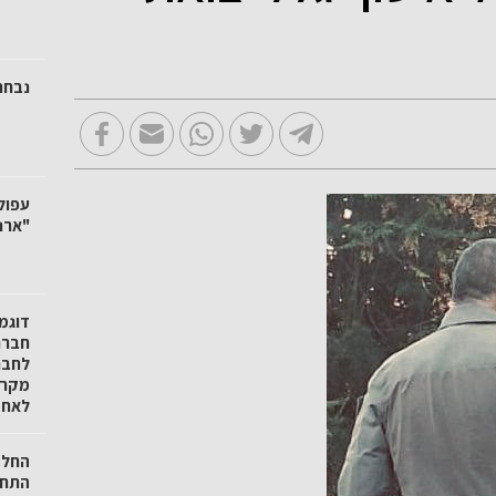
נבחר
עפול
"ארנ
דוגמ
חברת
לחבר
מקרי
לאחד
התחב