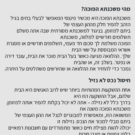
מהי משכנתא הפוכה?
משכנתא הפוכה היא מכשיר פיננסי המאפשר לבעלי בתים בגיל
הזהב להמיר חלק מההון העצמי של
ביתם למזומן. בניגוד למשכנתא מסורתית שבה אתה משלם
תשלומים חודשיים למלווה, משכנתא
הפוכה משלמת לך סכום חד פעמי, תשלומים חודשיים או מסגרת
אשראי המבוססת על שווי הבית
שלך. ההלוואה מגיעה כאשר בעל הבית מוכר את הבית, עובר דירה
או נפטר. בשלב זה, או שהבית
נמכר כדי להחזיר את ההלוואה או שהיורשים משתלטים על היתרה.
חיסול נכס לא נזיל
אחת ההשקעות המהותיות ביותר שיש לרוב האנשים היא הבית
שלהם, אבל ההשקעה הזו היא
בדרך כלל לא נזילה – אתה לא יכול בקלות להמיר אותה למזומן.
משכנתא הפוכה משנה את
המשוואה הזו, ומאפשרת למבוגרים לנצל את ההון העצמי של
ביתם מבלי למכור את הנכס. נזילות זו
יכולה להוות מצילת חיים כאשר מתמודדים עם חשבונות רפואיים
בלתי צפויים או מצבי חירום