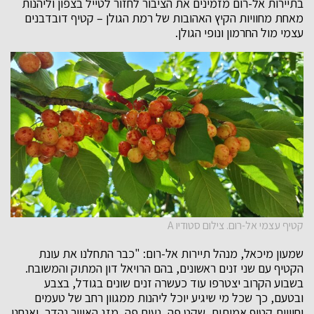
בתיירות אל-רום מזמינים את הציבור לחזור לטייל בצפון וליהנות
מאחת מחוויות הקיץ האהובות של רמת הגולן – קטיף דובדבנים
עצמי מול החרמון ונופי הגולן.
קטיף עצמי אל-רום. צילום סטודיו A
שמעון מיכאל, מנהל תיירות אל-רום: "כבר התחלנו את עונת
הקטיף עם שני זנים ראשונים, בהם הרויאל דון המתוק והמשובח.
בשבוע הקרוב יצטרפו עוד כעשרה זנים שונים בגודל, בצבע
ובטעם, כך שכל מי שיגיע יוכל ליהנות ממגוון רחב של טעמים
וחוויית קטיף אמיתית. שקט פה, נעים פה, מזג האוויר נהדר, ואנחנו