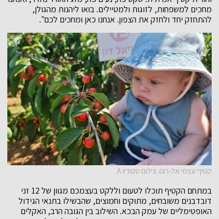
מחכים למשפחות, לזוגות ולמטיילים. בואו ליהנות מהגולן,
להתחזק יחד ולחזק את הצפון. אנחנו כאן ומחכים לכם".
קטיף עצמי אל-רום. צילום סטודיו A
במתחם הקטיף תוכלו לטעום וללקט בעצמכם מגוון של 12 זני
דובדבנים משובחים, מתוקים וחמוצים, שהבשילו בתנאי הגידול
האופטימליים של עמק הבכא. השילוב בין הגובה הרב, האקלים