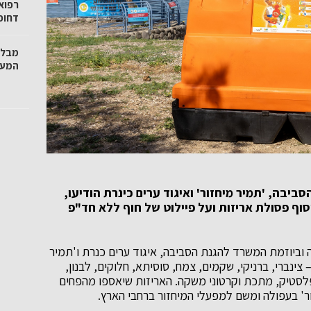
רפואי
דחופ
מבלי
המער
בה, 'תמיר מיחזור' ואיגוד ערים כינרת הודיעו,
וף פסולת אריזות ועל פיילוט של חוף ללא חד"פ
וביוזמת המשרד להגנת הסביבה, איגוד ערים כנרת ו'תמיר
יגוד כינרת – צינברי, ברניקי, שקמים, צמח, סוסיתא, חלוקים, לבנון,
 פלסטיק, מתכת וקרטוני משקה. האריזות שיאספו מהפחים
ור' בעפולה ומשם למפעלי המיחזור ברחבי הארץ.