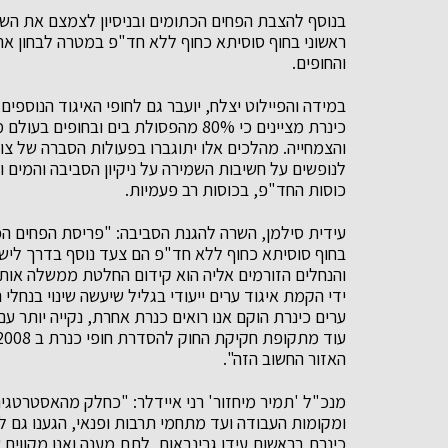
בנוסף להצבת הפחים הכתומים ובניסיון לצמצם את השימ
ראשוני בחוף סוסיתא כחוף ללא חד"פ במטרה לבחון את 
והחופים.
במידה והפיילוט יצלח, יועבר גם לחופי האיגוד הנוספי
כינרת מציינים כי 80% מהפסולת בים ובח
והצמחייה. מהלכים אלו יתוגברו בפעולות הסברה של צו
לנופשים על חשיבות השמירה על ניקיון הסביבה והמים 
כוסות החד"פ, בכוסות רב פעמיות.
עידית סילמן, השרה להגנת הסביבה: "פריסת הפחים הכת
בחוף סוסיתא כחוף ללא חד"פ הם צעד נוסף בדרך לישר
והנחלים הזורמים אליה הוא קידום החלטת ממשלה אותה
ידי הקמת איגוד ערים ייעודי בגליל שיעשה שינוי בנחלי
ערים כינרת הוקם אנו רואים כנרת אחרת, נקייה יותר עם
האזור החשוב הזה".
מנכ"ל 'תמיר מיחזור' רני איידלר: "כחלק מהאסטרטגי
ומקומות העבודה ועד מתחמי תרבות ופנאי, הגענו גם ל
כינרת בראשות עידן גרינבאום, לתת מענה ואנו מקווים 