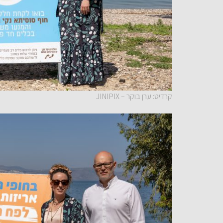
קרדיט: ערן בוקר – JINIPIX