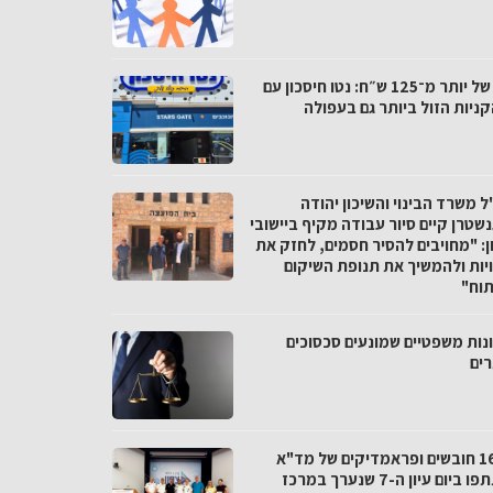
פער של יותר מ־125 ש״ח: נטו חיסכון עם
ניות הזול ביותר גם בעפולה
 משרד הבינוי והשיכון יהודה
שטרן קיים סיור עבודה מקיף ביישובי
ן: "מחויבים להסיר חסמים, לחזק את
יות ולהמשיך את תנופת השיקום
תוח"
נות משפטיים שמונעים סכסוכים
רים
כ-160 חובשים ופראמדיקים של מד"א
השתתפו ביום עיון ה-7 שנערך במרכז