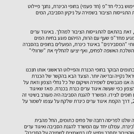
וש בכלי חד"פ (חד פעמי) בחופי הכינרת, נחנך פיילוט
התגייסות הציבור בשמירה על ניקיון הסביבה, המים
ם, זאת בהתאם להתגייסות הציבור למהלך. באיגוד ערים
ופים בעולם מגיע מחד"פ שעף עם הרוח, הזיהום פוגע בחיות המים
ותי "המסבירנים" באיגוד כינרת, הפועלים בחופים בהסברה
והשלכת האשפה לפחים, ואף יציעו להחליף את "שרוולי"
ומים הבוקר בחופי הכנרת והפיילוט הראשוני אותו חנכנו
אל נקייה ובריאה יותר. הצעד הבא בהקשר של הכנרת
 אנו מגבשים לשמירה ושיקום של כל נחלי הצפון וזאת על
 הצפון כפי שעשה איגוד ערים כנרת בכנרת. מאז שאיגוד
 חופים לצידו. המשרד להגנת הסביבה היה מעורב בשינוי זה
עוד מתקופת חקיקת החוק להסדרת חופי כנרת ב 2008, דרך הקמת איגוד ערים כינרת שלקח על עצמו לשמור על
ה שלנו לפריסה רחבה של פחים כתומים, החל מהבית
כינרת. עמלנו יחד עם המשרד להגנת הסביבה ואיגוד ערים
שהציבור יתחבר ויסייע לנו במאמצים לשמירה על הסביבה".