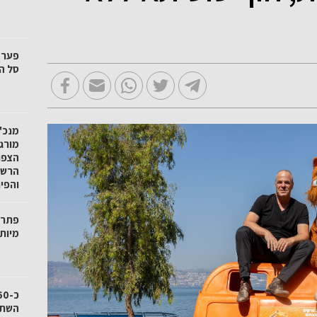
סל הק
מנכ"ל
מורגנ
הצפו
הרשו
והפי
פתרו
מיות