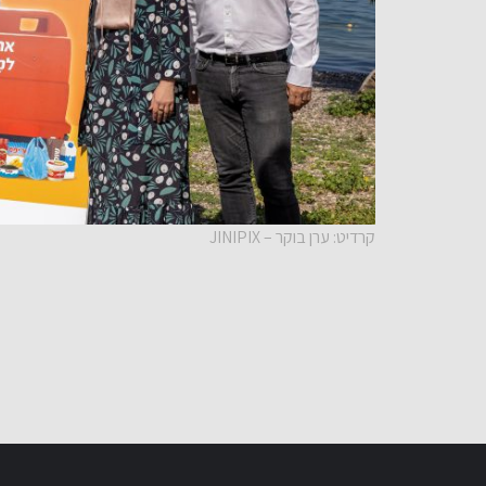
קרדיט: ערן בוקר – JINIPIX