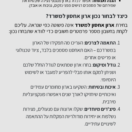
הגנה ואבטחה
: אפשר לכלול בארון מנגנוני נעילה שיבטיחו את
שמירתם של מסמכים רגישים מפני נזקים, גניבות או אובדן.
כיצד לבחור נכון ארון אחסון למשרד?
בחירת
ארון אחסון למשרד
אינה פשוטה כפי שנראה. עליכם
לקחת בחשבון מספר פרמטרים חשובים כדי לוודא שתבחרו נכון:
התאמה לצרכים
: העריכו מה תפקידו של הארון
במשרדכם – האם תאחסנו מסמכים בלבד, ציוד טכנולוגי
או פריטים אחרים.
גודל ומיקום
: בחרו ארון שמתאים לגודל החלל שלכם
ושניתן למקם אותו מבלי להפריע למעבר או לשימוש
היומיומי.
איכות ובטיחות
: השקיעו בארון מחומרים עמידים
ואיכותיים שיחזיקו לאורך שנים ויאפשרו פונקציונליות
מירבית.
פיצ'רים מיוחדים
: שקלו ארונות עם מנעולים, מגירות
נשלפות או יחידות מודולריות המקלות על ההתאמה
לשינויים עתידיים.