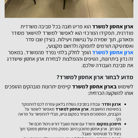
ארון אחסון למשרד
הוא פריט חובה בכל סביבה משרדית
מודרנית. תפקידו המרכזי הוא לאפשר למשרד להישאר מסודר
ומאורגן, תוך שמירה על נגישות ויעילות. בעידן שבו סדר
ואסתטיקה תורמים לתפוקה ולרושם מקצועי,
ארון אחסון למשרד
הופך לחלק בלתי נפרד מהמשרד. במאמר
זה נדון ביתרונות, הטיפים וההמלצות לבחירת ארון אחסון שישדרג
את סביבת העבודה שלכם.
מדוע לבחור ארון אחסון למשרד?
לשימוש
בארון אחסון למשרד
קיימים יתרונות מובהקים ההופכים
אותו להשקעה הכרחית:
ארגון וסדר
: עבודה בסביבה נטולת בלאגן עוזרת לכם להתמקד
במשימות החשובות.
ארון אחסון למשרד
מאפשר לשמור על
הקבצים, המסמכים והציוד במקום נגיש, מבלי להתפשר על מראה
נקי.
חיסכון במקום
: משרד עם שטח מוגבל דורש ניהול חכם של
המרחב. ארון אחסון מתוכנן היטב מספק פתרון אחסון ממוקד תוך
ניצול כל סנטימטר מוגבל.