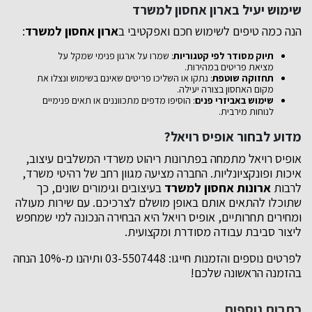
שימוש יעיל בארון אחסון למשרד
הנה כמה טיפים לשימוש חכם ואפקטיבי ב
ארון אחסון למשרד
:
תיוק מסודר לפי קטגוריות
: שמרו על ארגון פנימי שמקל על
מציאת פריטים במהירות.
תחזוקה שוטפת
: נתקו או השליכו פריטים שאינם בשימוש ונצלו את
מקום האחסון בצורה יעילה.
שימוש באביזרי פנים
: הוסיפו מדפים מתכווננים או תאים פנימיים
לנוחות מירבית.
מדוע לבחור אופיס רויאל?
אופיס רויאל מתמחה בפתרונות ריהוט משרדי המשלבים עיצוב,
איכות ופונקציונליות. החברה מציעה מגוון רחב של רהיטי משרד,
לרבות
ארונות אחסון למשרד
בעיצובים וגימורים שונים, כך
שתוכלו להתאים אותם באופן מושלם לצרכיכם. עם שירות מעולה
ומחירים תחרותיים, אופיס רויאל היא הבחירה הנכונה למי שמחפש
ליצור סביבת עבודה מסודרת ומקצועית.
לפרטים נוספים והזמנות חייגו: 03-5507448 ותיהנו מ-10% הנחה
בהזמנה הראשונה שלכם!
כתבות נוספות