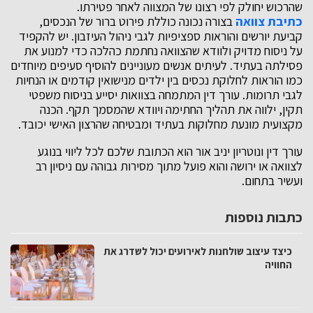
שהרכוש יחולק לפי רצונו של המצווה לאחר פטירתו.
כתיבת צוואה
בצורה נכונה כוללת פירוט ברור של הנכסים,
קביעת יורשים והוראות ספציפיות לגבי ניהול העיזבון. יש להקפיד
על ניסוח מדויק ולוודא שהצוואה נחתמת כהלכה כדי למנוע את
פסילתה בעתיד. לעיתים אנשים מעוניינים להוסיף סעיפים מיוחדים
כמו הוראות לחלוקת נכסים בין ילדים מנישואין קודמים או הנחיות
לגבי תרומות. עורך דין המתמחה בצוואות יסייע בניסוח משפטי
תקין, ילווה את תהליך החתימה ויוודא שהמסמך תקף. הכנה
מקצועית מונעת מחלוקות בעתיד ומבטיחה שהרצון האישי יכובד.
עורך דין ונוטריון יניב אור הוא הכתובת שלכם לכל ליווי בנוגע
לצוואה או ירושה והוא פועל מתוך מסירות גבוהה עם ניסיון רב
ועשיר בתחום.
כתבות נוספות
כיצד עיצוב שולחנות לאירועים יכול לשדרג את
החוויה