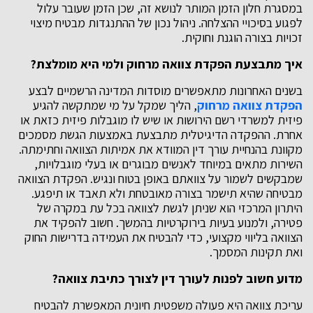
במסגרת חלון הזמן המותר לנושא זה, שכן הזמן שעובר עלול
לפגוע בסיכויי ההצלחה. ניהול נכון של ההתנגדות מבטיח מיצוי
זכויות בצורה הוגנת וחוקית.
איך מתבצעת הפקדת צוואה מרחוק ולמי היא מומלצת
?
בשנים האחרונות מתאפשרים מוסדות המדינה הרשמיים לבצע
הפקדת צוואה מרחוק
, הליך שמקל על מי שמתקשה להגיע
פיזית למשרדי רשם הירושות או שיש לו מוגבלות פיזית כזאת או
אחרת. ההפקדה הדיגיטלית מתבצעת באמצעות הגשת מסמכים
מקוונת בהנחיית עורך דין המוודא את אמיתות הצוואה וחתימתה.
השירות מתאים במיוחד לאנשים מבוגרים או בעלי מוגבלויות,
שמבקשים לשמור על צוואתם באופן בטוח ונגיש. הפקדת הצוואה
מבטיחה שהיא תישמר בצורה מאובטחת ולא תאבד או תיפגע.
היתרון המרכזי הוא שניתן לגשת לצוואה בכל עת במקרה של
פטירה, ולמנוע בעיות בירוקרטיות בהמשך. חשוב להפקיד את
הצוואה בליווי מקצועי, כדי להבטיח את העמידה בדרישות החוק
ואת תקינות המסמך.
מדוע חשוב לפנות לעורך דין לצורך כתיבת צוואה
?
עריכת צוואה היא פעולה משפטית חיונית המאפשרת להבטיח