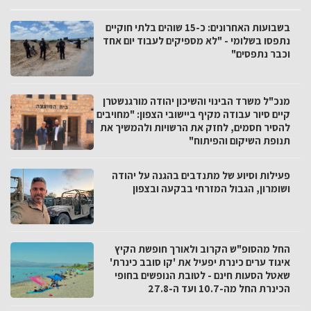
בשבועות האחרונים: כ-15 שוהים בלתי חוקיים
נתפסו בשלומי - "לא מספיקים לעבוד יום אחד
וכבר נתפסים"
מנכ"ל משרד הבינוי והשיכון יהודה מורגנשטרן
קיים סיור עבודה מקיף ביישובי הצפון: "מחויבים
להסיר חסמים, לחזק את הרשויות ולהמשיך את
תנופת השיקום והפיתוח"
פעילות וסיוע של מתנדבים בהגנה על יהודה
ושומרון, הגבול המזרחי בבקעה ובצפון
החל מהסופ"ש הקרוב ולאורך חופשת הקיץ
איגוד ערים כינרת יפעיל את 'קו סובב כינרת'
שאטל הסעות חינם - לטובת הנופשים בחופי
הכינרת החל מה-10.7 ועד ה-27.8