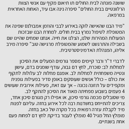
שושנה פונתה לבית החולים תו תיאום מקיף עם אנשי הצוות
הרלוונטיים בבית החולים" סיפרה נינה אבו עיד, האחות האחראית
במרפאה.
"מיד הבנו שהאישה לוקה באירוע לבבי והוזמן אמבולנס שפינה את
המטופלת לטיפול נמרץ בבית חולים. למחרת הבנו שבזכות
הפעולות המהירות שלנו, הצלנו את חייה. אנחנו שמחים שהיינו שם
בשבילה והתרגשנו לשמוע שהמטופלת מרגישה טוב" סיפרה מירב
אליהו, המנהלת האדמיניסטרטיבית.
לדברי ד"ר ורבר קיימים מספר גורמים המעלים את הסיכון
למחלות לב: סוכרת, לחץ דם גבוה, עודף שומנים בדם, עישון
ונטייה משפחתית למחלות לב. אומנם מחלות לב עלולות לתקוף
את כולם – כולל אנשים שעוסקים באופן סדיר בפעילות גופנית
ומקפידים על תזונה נכונה – אך עם זאת, פעילות אירובית שעושים
4 פעמים בשבוע מפחיתה מאוד את הסיכון להתקף לב.
מי שסובלים מכמה גורמי סיכון, או אפילו רק מגורם סיכון אחד,
צריכים להתייחס בחשדנות רבה לכל אירוע בחזה. עליהם לפנות
מיד לקבלת עזרה רפואית בכל מקרה של כאב בחזה.
מומלץ החל מגיל 40 מומלץ לעבור בדיקת לחץ דם לפחות פעם
אחת בשנתיים.