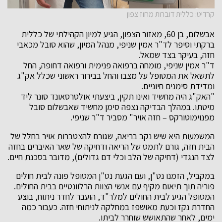
קרדיט: כללית דוברות מחוז צפון
אבשלום, בן 60, מאזור הצפון, הגיע למיון הקהילתי של כללית
ברקתי וסיפר לד"ר אמין שניפי, מנהל המיון, שהוא סובל מכאבי
חזה, בעיקר בצד שמאל.
ד"ר אמין שניפי, מומחה ברפואה פנימית ורפואה דחופה, החל
לתשאל את המטופל על מצבו והחל בבירור ראשוני שכלל אק"ג
ומדידת סימנים חיוניים.
"האק"ג היה מחשיד ואינו תקין, ביצעתי אולטרסאונד סונר ליד
מיטתו. במהלך הבדיקה נצפה סימן מחשיד שאבשלום סובל
מפנוימוטורקס – חזה אויר" מסביר ד"ר שניפי.
המשמעות היא שיש נקב בריאה, שגורם להצטברות אויר בחלל של
הבית חזה, גורם לתמט של הריאה ודחיקה של שאר האיברים בחזה
לצד הנגדי (דחיקה של הלב וכלי דם גדולים), מדובר בסכנת חיים.
במקביל, הזמנו נט"ן, ועם הגעת נט"ן המטופל פונה לבית חולים
פוריה תוך תיאום מקיף עם אנשי הצוות הרלוונטיים בבית החולים.
המטופל הגיע לבית החולים למלר"ד, הועבר לחדר ניתוח, בוצע
החדרת נקז וכעת מאושפז במחלקה לניתוחי חזה. כעבור כמה
ימים, לאחר שהתאושש שוחרר לביתו.