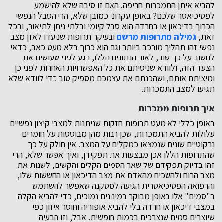
להביא איתן התמכרות חריפה. האם זו סיבה שלא להישמע
לפסיכיאטר שלכם? באופן עקרוני כמובן שלא, הרי הסבל הנפשי
הכרוך בדיכאון או בחרדה הוא סבל קיומי ובלתי ניתן לתיאור, ובכל
זאת,
גמילה מתרופות מרשם
ובעיקר תרופות שנועדו לאזן מצב
נפשי זהו תהליך מורכב ביותר וגם הוא כרוך בלא מעט כאב, כדאי
לחשוב על כך שוב, לאור הנתונים הללו, רגע לפני שעושים את
הצעד הזה, ולוודא שניסיתם את כל האפשרויות האחרות לפני כן
ומיציתם אותם, ושהכנתם את עצמכם מספיק טוב כדי לוודא שלא
תגיעו למצב התמכרות.
איך תרופות ממכרות
באופן כללי לא מעט תרופות חזקות שניתנות למצבי קיצון נפשיים
עלולות להביא התמכרות, שכן רבות מהן מבוססות על חומרים
נרקוטיים שונים שנמצאו כמקלים על המצב. אין חולק על כך
שהתרופות הללו אכן מבצעות את תפקידן, ואיך אפשר שלא, הרי
זהו בדיוק תפקידם של שאר הסמים הקלים והקשים, לשנות את
מצב הרוח ולהשכיח מהאדם את מצב הדיכאון או החששות שלו,
והרפואה הפסיכיאטרית הגיעה למסקנה שאפשר להשתמש
ב"סמים" אלו באופן מבוקר במינונים נמוכים, כדי להביא הקלה
במצבי דיכאון או חרדה בלי להביא אופוריה וחוסר איזון כפי
שיוצרים סמים שנצרכים בכמות חופשית. אבל, וזו הבעיה