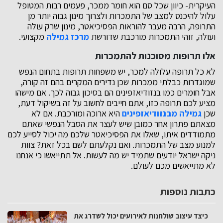
העיקרית- כיוון שכל סם הוא חומר ממכר, פעמים רבות המטופל
עלול להיכנס למצב של התמכרות ולצרוך מינון גבוה יותר מן
התרופה, הרבה מעבר להוראות הפסיכיאטר, מינון שרק עולה
ועולה, זוהי התמכרות מורכבת שדורשת
מרכז גמילה
מקצועי.
אלו תרופות מסוכנות להתמכרות
לא כל תרופה עלולה למכר, יש משפחות תרופות בתחום הנפש
שמוגדרות כבלתי ממכרות שכן נדירים המקרים בהם זה קורה,
אבל חומרים כמו בנזודיאזפינים הם בסיכון גבוה לכך. אם מישהו
מציע לכם תרופה כזו, אתם חייבים לחשוב על זה בשיקול דעת,
שכן
גמילה
מבנזודיאזפינים
היא ארוכה ומורכבת. אם לא
מצאתם פתרון אחר כמובן שיש לעצר את הסבל הנפשי שאתם
מתמודדים איתו, שאלו את הפסיכיאטר שלכם מה יכול לסייע לכם
למנוע מצב של התמכרות. ואם נקלעתם לשם בכל זאת? צוות
ניקה ישראל יודעים שתמיד יש מה לעשות. אל תתייאשו כי אנחנו
לא מתייאשים מכם לעולם.
כתבות נוספות
כיצד עיצוב שולחנות לאירועים יכול לשדרג את