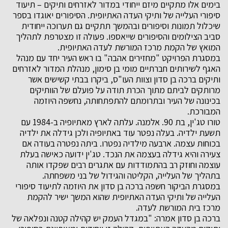
בימים אלו מתקיים מיזם ייחודי במדור לאזרחים ותיקים – תיעוד
סיפורי העלייה של ותיקי העדה האתיופית. הסיפורים יאוגדו בספר
שיכלול תמונות וסיפורים ובהמשך תתקיים גם תערוכה ייחודית
סביב הצילומים והסיפורים שייאספו. פעולה זו מצטרפת לתהליך
המואץ של הקמת מרכז המורשת לעדה האתיופית.
במסגרת הפרויקט "מחזירים אהבה" בו ראש העיר יחד עם מנהל
האגף לשירותים חברתיים מומי בן סימון, מנהלת המדור לאזרחים
ותיקים ברכה בן סדון וצוות העו"ס, ביקרו בבתי קשישים אשר
מרותקים לביתם מתוך הכרת תודה על פועלם של הוותיקים
בכינונה של העיר ובתרומתם להתפתחותה, נחשפה היוזמה
המבורכת.
טורו טג'ין, בת 90. אלמנה. עלתה לארץ מאתיופיה ב-1984 עם
תשעת ילדיה. בעלה נפטר עוד באתיופיה ולכן גידלה את ילדיה
בכוחות עצמה. ארבעה מילדיה נפטרו. ביתה נפטרה בעודה אם
צעירה והיא גידלה בעצמה את הנכד. טג'ין ידועה כאישה בעלת
עוצמה וחוזק רב בהתמודדות עם אתגרים רבים שפקדו אותה
בתהליך של העלייה, הקליטה והגידול של בני משפחתה.
במסגרת הביקור חשפה ברכה בן סדון את היוזמה לתיעוד סיפורי
העלייה של ותיקי העדה האתיופית שהוא המשך ישיר להקמת
מרכז בית המורשת לעדה.
ברכה בן סדון אמרה: "במגדל העמק יש קהילה קטנה ונפלאה של