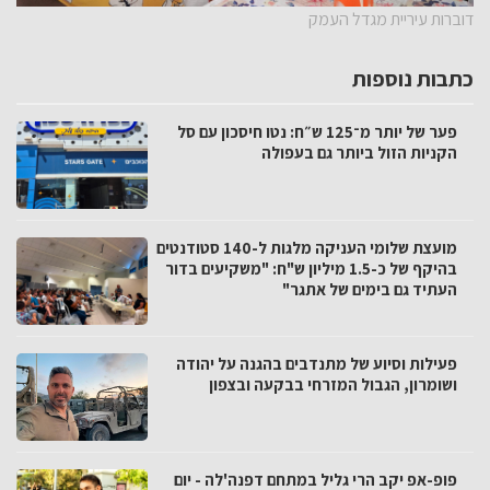
דוברות עיריית מגדל העמק
כתבות נוספות
פער של יותר מ־125 ש״ח: נטו חיסכון עם סל
הקניות הזול ביותר גם בעפולה
מועצת שלומי העניקה מלגות ל-140 סטודנטים
בהיקף של כ-1.5 מיליון ש"ח: "משקיעים בדור
העתיד גם בימים של אתגר"
פעילות וסיוע של מתנדבים בהגנה על יהודה
ושומרון, הגבול המזרחי בבקעה ובצפון
פופ-אפ יקב הרי גליל במתחם דפנה'לה - יום