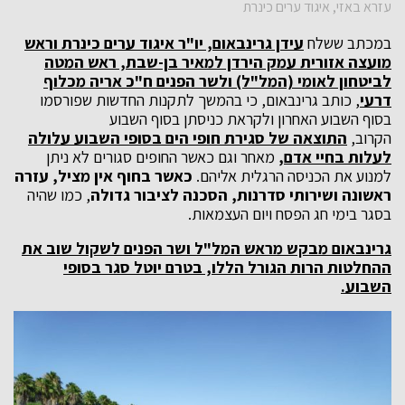
עזרא באזי, איגוד ערים כינרת
במכתב ששלח
עידן גרינבאום, יו"ר איגוד ערים כינרת וראש
מועצה אזורית עמק הירדן למאיר בן-שבת, ראש המטה
לביטחון לאומי (המל"ל) ולשר הפנים ח"כ אריה מכלוף
דרעי
, כותב גרינבאום, כי בהמשך לתקנות החדשות שפורסמו
בסוף השבוע האחרון ולקראת כניסתן בסוף השבוע
הקרוב,
התוצאה של סגירת חופי הים בסופי השבוע עלולה
לעלות בחיי אדם,
מאחר וגם כאשר החופים סגורים לא ניתן
למנוע את הכניסה הרגלית אליהם.
כאשר בחוף אין מציל, עזרה
ראשונה ושירותי סדרנות, הסכנה לציבור גדולה
, כמו שהיה
בסגר בימי חג הפסח ויום העצמאות.
גרינבאום מבקש מראש המל"ל ושר הפנים לשקול שוב את
ההחלטות הרות הגורל הללו, בטרם יוטל סגר בסופי
השבוע.