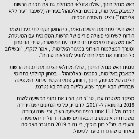
ראש מנהל חינוך, שולה אזולאי המנהלת גם את תכנית הרשות
למאבק באלימות, בסמים ובאלכוהול בעירייה (לשעבר "עיר ללא
אלימות") ונציגי משטרה נוספים.
ראש העיר פתח את הישיבה ואמר, כי החוסן הקהילתי בעכו נשמר
הודות לשיתופי פעולה פוריים של הרשות המקומית עם המשטרה.
"אנו משקיעים מאמצים רבים יחד עם המשטרה, סיירי הביטחון
ומערך המצלמות העירוני במיגור האלימות", אמר לנקרי, "ובשילוב
כל הכוחות אנו מצליחים להגיע לתוצאות טובות".
סגנית ראש מנהל החינוך, שולה אזולאי הציגה את תכנית הרשות
למאבק באלימות, בסמים ובאלכוהול – בטחון קהילתי בתחומי
הליבה של אכיפה, חינוך, רווחה, פנאי והקשר עירוני. היא ציינה
שבחודש הבא ייערך שבוע גלישה בטוחה באינטרנט.
מפקד משטרת עכו, סנ"צ רונן הציג את נתוני הפשיעה לשנת
2018 בהשוואה ל- 2017. לדבריו, על פי הנתונים ישנה ירידה
ניכרת של 11.1 אחוז בנפח הפשיעה בעיר, וכי ישנה עבודה
משטרתית אינטנסיבית באזורים שהוגדרו על ידי המשטרה
והעירייה. סנ"צ רונן הוסיף, כי גם ב-2019 תתוגבר האכיפה
באזורים שהוגדרו כיעד לטיפול.