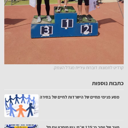
קרדיט לתמונות: דוברות עיריית מגדל העמק.
כתבות נוספות
מסע פנימי מחיים של הישרדות לחיים של בחירה
פער של יותר מ־125 ש״ח: נטו חיסכון עם סל