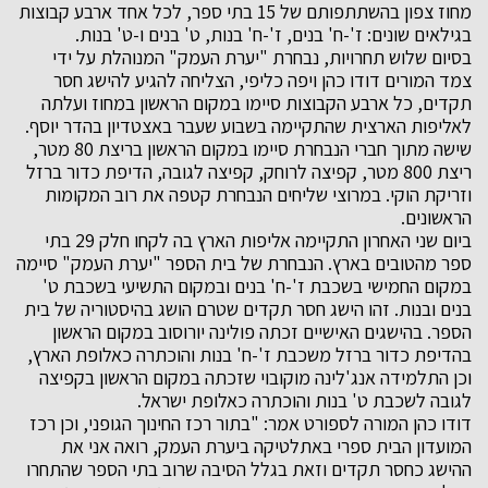
מחוז צפון בהשתתפותם של 15 בתי ספר, לכל אחד ארבע קבוצות
בגילאים שונים: ז'-ח' בנים, ז'-ח' בנות, ט' בנים ו-ט' בנות.
בסיום שלוש תחרויות, נבחרת "יערת העמק" המנוהלת על ידי
צמד המורים דודו כהן ויפה כליפי, הצליחה להגיע להישג חסר
תקדים, כל ארבע הקבוצות סיימו במקום הראשון במחוז ועלתה
לאליפות הארצית שהתקיימה בשבוע שעבר באצטדיון בהדר יוסף.
שישה מתוך חברי הנבחרת סיימו במקום הראשון בריצת 80 מטר,
ריצת 800 מטר, קפיצה לרוחק, קפיצה לגובה, הדיפת כדור ברזל
וזריקת הוקי. במרוצי שליחים הנבחרת קטפה את רוב המקומות
הראשונים.
ביום שני האחרון התקיימה אליפות הארץ בה לקחו חלק 29 בתי
ספר מהטובים בארץ. הנבחרת של בית הספר "יערת העמק" סיימה
במקום החמישי בשכבת ז'-ח' בנים ובמקום התשיעי בשכבת ט'
בנים ובנות. זהו הישג חסר תקדים שטרם הושג בהיסטוריה של בית
הספר. בהישגים האישיים זכתה פולינה יורוסוב במקום הראשון
בהדיפת כדור ברזל משכבת ז'-ח' בנות והוכתרה כאלופת הארץ,
וכן התלמידה אנג'לינה מוקובוי שזכתה במקום הראשון בקפיצה
לגובה לשכבת ט' בנות והוכתרה כאלופת ישראל.
דודו כהן המורה לספורט אמר: "בתור רכז החינוך הגופני, וכן רכז
המועדון הבית ספרי באתלטיקה ביערת העמק, רואה אני את
ההישג כחסר תקדים וזאת בגלל הסיבה שרוב בתי הספר שהתחרו