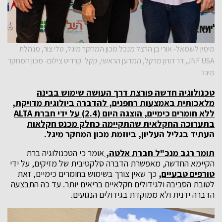
מימין לשמאל- אורי בן הרצל מנכל מכון המחקר מיגל, טלי צור, מנהלת
JNF USA, דר דורון מרקל, המדען הראשי, קקל. קרדיט צילום- מכון המחקר
מיגל
טכנולוגיה חדשה פורצת דרך העושה שימוש בבינה
מלאכותית באמצעות רחפנים, להדברה ביולוגית מדויקת,
ללא חומרים כימיים, הוצגה היום (2.4) על ידי חברת
ALTA
בתערוכה החקלאית שהתקיימה כחלק מכנס חקלאות
העתיד בגליל העליון, ביוזמת מכון המחקר מיגל.
תומר רגב מנכ"ל חברת אלטה,
אומר כי הטכנולוגיה ברת
הקיימא החדשה, מאפשרת הדברה סלקטיבית של מזיקים, על ידי
טורפים טבעיים,
כך שאין צורך בשימוש בחומרים כימיים, זאת
לטובת הסביבה ולגידולים חקלאיים בריאים יותר. עד כה התבצעה
הדברה ידנית ולא ממוקדת בגידולים הנגועים.