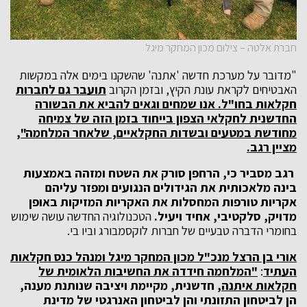
חברת אלטה – צילום מכון המחקר מיגל
"מדובר על מערכת חדשה 'אתנה' שהשקנו בימים אלה במקשות
האבטיחים לקראת עונת הקיץ, ובזמן הקרוב
תועבר גם לחברות
חקלאות בחו"ל. אנו שמחים וגאים להביא את הבשורה
החדשנית לחקלאי הצפון בייחוד בזמן הזה של צמיחה
מחודשת במטעים ובשדות החקלאיים, שלאחר המלחמה",
מציין רגב.
רגב מסביר כי, הרחפן סורק את השטח ומזהה באמצעות
בינה מלאכותית את הגידולים הנגועים ומפזר עליהם
אקריות טורפות המחסלות את האקריות המזיקות באופן
מדויק, סלקטיבי, אחיד ויעיל.
הטכנולוגיה החדשה עושה שימוש
בחומרי הדברה טבעיים של חברות לוקסמבורג וביו בי.
אורי בן הרצל מנכ"ל מכון המחקר מיגל
ומנהל כנס חקלאות
העתיד
:
"המלחמה חידדה את החשיבות הלאומית של
חקלאות איתנה
, חדשנית, מקיימת ויציבה שנותנת מענה,
הן לביטחון התזונתי והן לביטחון האנרגטי של מדינת