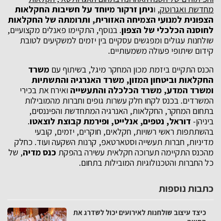
מחדשת ואגרוטק
, ו
ניתן זרקור מיוחד על חשיבות החקלאות
הצפונית למנועי הצמיחה האזורית, ותרומתה של החקלאות
לחוסנה הכלכלי של הצפון
. בנוסף, התקיימו פאנלים מקצועיים,
שולחנות עגולים ומפגשים עסקיים בין יזמים למשקיעים לטובת
קידום שיתופי פעולה משמעותיים.
הכנס התקיים ביזמת מכון המחקר מיגל, בשיתוף עם
משרד
החקלאות וביטחון המזון, משרד האנרגיה והתשתיות
ומשרד המדע, משרד הכלכלה והתעשייה
ואירח את בכירי
המשרדים. בכנס לקחו חלק עשרות גופים וחברות מהמובילות
בתחום המחקר, החקלאות, האנרגיה המתחדשת והפיננסים,
ביניהן-
דוראל, נטפים, אנלייט, ופירמת קבוצת לוצאטו
.
בהשתתפות ראשי רשויות, חקלאים, חוקרים, יזמים, קובעי
מדיניות, חברות תעשייה וסטארטאפ, קרנות השקעה ועוד. כחלק
מהכנס התקיימה תערוכה חקלאית עשירה בהפקת
כנס מדיה
, של
כל החברות והטכנולוגיות המובילות בתחום.
כתבות נוספות
כיצד עיצוב שולחנות לאירועים יכול לשדרג את