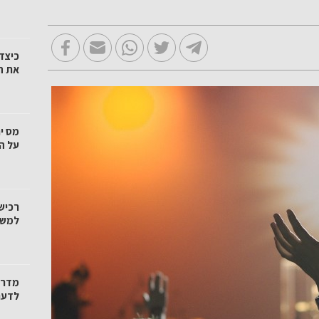
כיצד 
את ה
מס י
על ה
רכיש
למשק
מדרי
לדעת