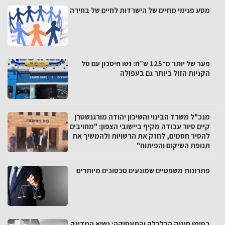
מסע פנימי מחיים של הישרדות לחיים של בחירה
פער של יותר מ־125 ש״ח: נטו חיסכון עם סל
הקניות הזול ביותר גם בעפולה
מנכ"ל משרד הבינוי והשיכון יהודה מורגנשטרן
קיים סיור עבודה מקיף ביישובי הצפון: "מחויבים
להסיר חסמים, לחזק את הרשויות ולהמשיך את
תנופת השיקום והפיתוח"
פתרונות משפטיים שמונעים סכסוכים מיותרים
בסימן חיזוק הכלכלה והתעסוקה: נשיא המדינה