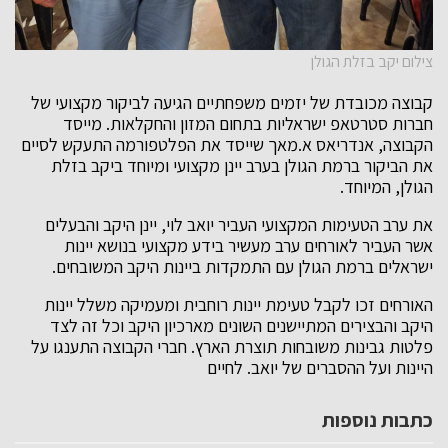
צילום יקב בזלת הגולן
קבוצה מכובדת של יזמים משפחתיים הגיעה לביקור מקצועי של
חברות סטרטאפ ישראליות בתחום המזון והחקלאות. מייסד
הקבוצה, אנדריאס א.מאך שייסד את הפלטפורמה התעקש לסיים
את הביקור ברמת הגולן בערב יינן מקצועי ומיוחד ביקב בזלת
הגולן, המיוחד.
את ערב הטעימות המקצועי העביר יואב לוי, יינן היקב והבעלים
אשר העביר לאורחים ערב מעשיר בידע מקצועי בנושא יינות
ישראלים ברמת הגולן עם התמקדות ביינות היקב המשובחים.
האורחים זכו לקבל טעימת יינות רוחבית ומעמיקה משלל יינות
היקב והבצירים המתיישנים השונים מארכיון היקב וכל זה לצד
פלטות גבינות משובחות תוצרת הארץ. חברי הקבוצה התענגו על
היינות ועל ההסברים של יואב. לחיים
כתבות נוספות