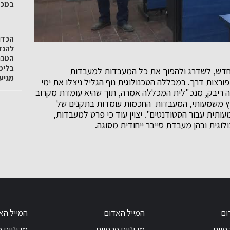
במכל
הכדור
להנד
הטכנו
בלימ
לחדש, לשדרג ולהפוך את כל המעבדות למעבדות
מגיע 
ות, מקדמות ופורצות דרך. במכללה הטכנולוגית נוף הגליל ניצלו את ימי
 ריבק, מנכ"לית המכללה אמרה, תוך שהיא עומדת מקרוב
ץ משמעותי, המעבדות החכמות עומדות בתקנים של
תית עבור הסטודנטים". יצוין עוד כי פרט למעבדות,
גית ובהן מעבדת סייבר ייחודית מסוגה.
ום
המייל האדום
המייל הא
טיות
מדיניות פרטיות
מדיניות 