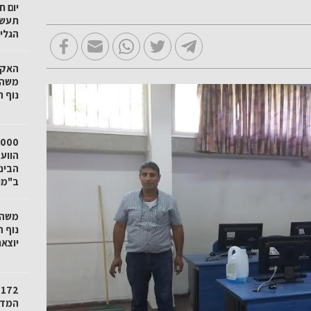
יום 
תעשי
הגלי
האקד
משהו
נוף ה
הווע
הבינו
ב"מו
משהו
נוף 
יוצא
2
המדי