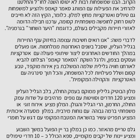
הקרוב. הבנו שמשפחות רבות לא יטוסו השנה לחו"ל והחלטנו
להרחיב את הפעילות עם המותג סאמר קאמפ ולהציע למשפחות
גם טיולים ואטרקציות מחוץ למלון. כלומר, הקיץ הזה לא חייבים
לטוס רחוק לחופשה משפחתית קסומה, ערכנו חבילה הדומה
לאזורי תיירות מקבילים בעולם, כדוגמת "היער השחור" בגרמניה".
לדברי משה: "אנו רואים חשיבות עצומה בחיזוק ענף התיירות
בגליל העליון, שסבל בשנים האחרונות ממלחמות. אנו פועלים
במהלך החודשים האחרונים ליצור שיתופי פעולה עם אטרקציות
ועסקים בצפון, ולרגל השקת 'הסאמר קאמפ' הצלחנו להביא
לאורחנו חוויה גלילית שלמה המשלבת בין אירוח מוקפד, טבע
קסום ושלל פעילויות לכל המשפחה, והכל תוך סינרגיה עם
האטרקציות והקהילה המקומית".
מלון הבוטיק גליליון ממוקם בעמק החולה, בלב הגליל העליון
ומציע 120 חדרים וסוויטות עם נופים מרהיבים על שדות עמק
החולה, החרמון, הרי הגליל והגולן. המלון מציע אירוח זוגי או
משפחתי ברמה גבוהה עם נוחות מירבית. במלון מסעדה איכותית
המציע תפריט עשיר בהשראת המטבח המקומי עם דגש על חומרי
גלם טריים מהאזור. כמו כן במלון בר יין הפועל במשך השבוע
ומציע יינות של יקבים מקומיים, ספא הכולל כ – 10 חדרי טיפולים