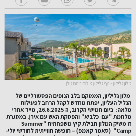
מלון גליליון - נוף גליליון צילום רותם גולן
מלון גליליון, הממוקם בלב הנופים הפסטורליים של
הגליל העליון, יפתח מחדש לקהל הרחב לפעילות
מלאה: ביום חמישי הקרוב, ה 26.6.2025, מייד אחרי
מלחמת "עם כלביא" והפסקת האש עם אירן. במסגרת
זו משיק המלון חבילת קיץ משפחתית
"
Summer
Camp
"
(סאמר קאמפ) – חופשה חווייתית לחודשי יולי-