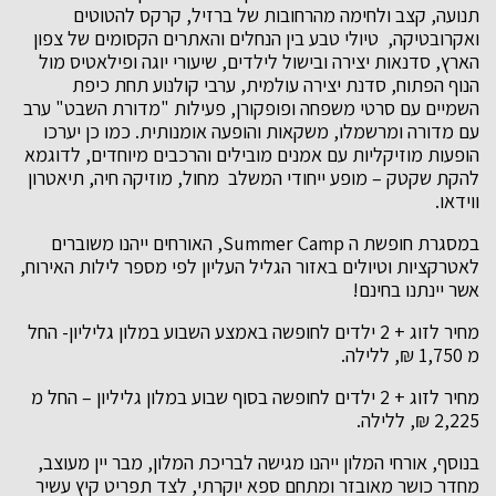
תנועה, קצב ולחימה מהרחובות של ברזיל, קרקס להטוטים
ואקרובטיקה, טיולי טבע בין הנחלים והאתרים הקסומים של צפון
הארץ, סדנאות יצירה ובישול לילדים, שיעורי יוגה ופילאטיס מול
הנוף הפתוח, סדנת יצירה עולמית, ערבי קולנוע תחת כיפת
השמיים עם סרטי משפחה ופופקורן, פעילות "מדורת השבט" ערב
עם מדורה ומרשמלו, משקאות והופעה אומנותית. כמו כן יערכו
הופעות מוזיקליות עם אמנים מובילים והרכבים מיוחדים, לדוגמא
להקת שקטק – מופע ייחודי המשלב מחול, מוזיקה חיה, תיאטרון
ווידאו.
במסגרת חופשת ה Summer Camp, האורחים ייהנו משוברים
לאטרקציות וטיולים באזור הגליל העליון לפי מספר לילות האירוח,
אשר יינתנו בחינם!
מחיר לזוג + 2 ילדים לחופשה באמצע השבוע במלון גליליון- החל
מ 1,750 ₪, ללילה.
מחיר לזוג + 2 ילדים לחופשה בסוף שבוע במלון גליליון – החל מ
2,225 ₪, ללילה.
בנוסף, אורחי המלון ייהנו מגישה לבריכת המלון, מבר יין מעוצב,
מחדר כושר מאובזר ומתחם ספא יוקרתי, לצד תפריט קיץ עשיר