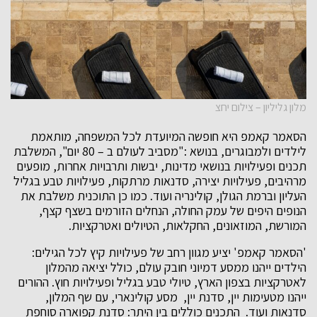
מלון גליליון – צילום יחצ
הסאמר קאמפ היא חופשה המיועדת לכל המשפחה, מותאמת
לילדים ולמבוגרים, בנושא :"מסביב לעולם ב – 80 יום", המשלבת
תכנים ופעילויות בנושאי מדינות, יבשות ותרבויות אחרות, מופעים
מרהיבים, פעילויות יצירה, סדנאות מרתקות, פעילויות טבע בגליל
העליון וברמת הגולן, קולינריה ועוד. כמו כן התוכנית משלבת את
הנופים היפים של עמק החולה, הנחלים הזורמים בשצף קצף,
המורשת, המוזאונים, החקלאות, הטיולים ואטרקציות.
'הסאמר קאמפ' יציע מגוון רחב של פעילויות קיץ לכל הגילים:
הילדים ייהנו ממסע דמיוני חובק עולם, כולל יציאה מהמלון
לאטרקציות בצפון הארץ, טיולי טבע בגליל ופעילויות חוץ. ההורים
ייהנו מטעימות יין, סדנת יין, מסע קולינארי, עם שף המלון,
סדנאות ועוד. התכנים כוללים בין היתר: סדנת קפוארה סוחפת