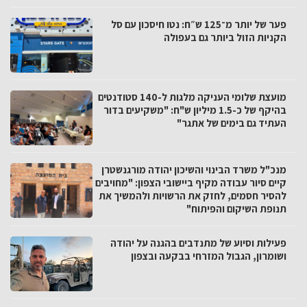
פער של יותר מ־125 ש״ח: נטו חיסכון עם סל
הקניות הזול ביותר גם בעפולה
מועצת שלומי העניקה מלגות ל-140 סטודנטים
בהיקף של כ-1.5 מיליון ש"ח: "משקיעים בדור
העתיד גם בימים של אתגר"
מנכ"ל משרד הבינוי והשיכון יהודה מורגנשטרן
קיים סיור עבודה מקיף ביישובי הצפון: "מחויבים
להסיר חסמים, לחזק את הרשויות ולהמשיך את
תנופת השיקום והפיתוח"
פעילות וסיוע של מתנדבים בהגנה על יהודה
ושומרון, הגבול המזרחי בבקעה ובצפון