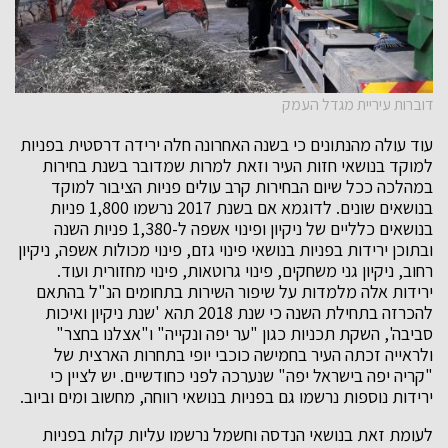
דוברות עיריית מגדל העמק
עוד עולה מהנתונים כי בשנה האחרונה חלה ירידה דרסטית בפניות
למוקד בנושאי חזות העיר וזאת למרות שמדובר בשנת בחירות
במהלכה ככל שיום הבחירות קרב עולים פניות הציבור למוקד
בנושאים שונים. לדוגמא אם בשנת 2017 נרשמו 1,800 פניות
בנושאים כלליים של ניקיון ופינוי אשפה ל-1,380 פניות השנה
ובתוכן ירידות בפניות בנושאי פינוי גזם, פינוי מכולות אשפה, ניקיון
רחוב, ניקיון גני משחקים, פינוי גרוטאות, פינוי מחזורית ועוד.
ירידות אלה מלמדות על שיפור השירות בתחומים הנ"ל בהתאם
להכרזה בתחילת השנה כי שנת 2018 תהא 'שנת ניקיון ואיכות
סביבה', השקת תכניות כגון "ער יפה ונקייה" ו"אצלנו בחצר"
ולראייה זכתה העיר בחמישה כוכבי יופי בתחרות הארצית של
"קריה יפה בישראל יפה" שנערכה לפני כחודשיים. יש לציין כי
ירידות נוספות נרשמו גם בפניות בנושאי רווחה, מחשוב ומים וביוב.
לעומת זאת בנושאי הנדסה וחשמל נרשמו עליות קלות בפניות