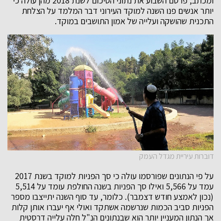
ומכתב, פרסם השבוע את נתוני הסיכום לשנת 2018 מהן עולה כי
יותר אנשים פנו השנה למוקד העירוני דבר המלמד על הצלחת
התכנית שהושקה ועלייה של אמון התושבים במוקד.
דוברות עיריית מגדל העמק
על פי הנתונים שפורסמו עולה כי סך הפניות למוקד בשנת 2017
עמד על 5,566 ואילו סך הפניות בשנה החולפת עומד על 5,514
(נכון לאמצע חודש דצמבר). כלומר, עד סוף השנה יתייצבו מספר
הפניות סביב הכמות שנרשמה אשתקד ואולי אף יעברו אותן קלות
אך הנתון המעניין יותר הוא שבנתונים הנ"ל חלה עלייה דרסטית