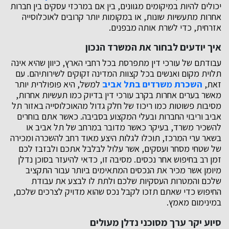
יכולים להיות במיקומים מגוונים, בין אם במרכזי עסקים בין חברות
אחרות מתעשיות שונות, או במקומות יותר קרובים לאוכלוסייה
אזרחית, כדי לשרת אותה מבפנים.
איך יודעים לבחור את המשרד הנכון
עבודתם של עורכי דין מתפרסת בכל רחבי הארץ, כיוון שהיא אינה
תלוית מקום ואנשים בכל קצוות המדינה זקוקים לשירותיהם. עם
זאת,
השכרת משרדים בתל אביב
למשל, היא פופולרית יותר
מאשר בערים אחרות בקרב עורכי דין בדיוק כמו תעשיות אחרות,
מסיבות פשוטות כמו ריכוז של חלק גדול מהאוכלוסייה באזור תל
אביב וריבוי החברות ובעלי המקצוע בסביבה. כאשר אתם בוחרים
להשכיר משרד, בעיקר כאשר מדובר במרחב של תל אביב או
בשאר ערי המרכז, תוכלו לגלות היצע מאוד רחב להשכרה ומכירה
של שטחי מסחר ועסקים, אשר עלול לבלבל אתכם ולבזבז לכם
זמן רב בחיפוש אחר נכסים. מסיבה זו, כדאי להיעזר בסוכן נדלן
מיומן אשר מכיר את הנכסים המתאימים ביותר עבור התקציב
שלכם והמטרות העסקיות שלכם ולתת לו לבצע את עבודת
החיפוש כדי שאתם תזכו לקבל נכס שהוא מדויק לצרכים שלכם,
במינימום מאמץ.
סיוע יקר ערך מסוכני נדלן מעולים