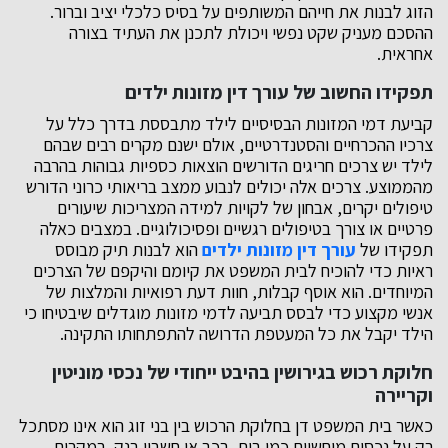
הזוג לבנות את חייהם המשותפים על בסיס כלכלי יציב וברור.
ההסכם מעניק שקט נפשי ויכולת לתכנן את העתיד בצורה
אחראית.
תפקידו החשוב של עורך דין מזונות ילדים
קביעת דמי המזונות הבסיסיים לילד מתבססת בדרך כלל על
צרכיו ההכרחיים והסטנדרטיים, אולם ישנם מקרים רבים שבהם
לילד יש צרכים חריגים הדורשים הוצאות כספיות גבוהות בהרבה
מהממוצע. צרכים אלה יכולים לנבוע ממצב בריאותי כרוני הדורש
טיפולים יקרים, אבחון של לקויות למידה המצריכות שיעורים
פרטיים או צורך בטיפולים רגשיים ופסיכולוגיים. במצבים כאלה
תפקידו של
עורך דין מזונות ילדים
הוא לבנות תיק מבוסס
ראיות כדי להוכיח לבית המשפט את קיומם והיקפם של הצרכים
המיוחדים. הוא אוסף קבלות, חוות דעת רפואיות והמלצות של
אנשי מקצוע כדי לבסס תביעה לדמי מזונות מוגדלים שיבטיחו כי
הילד יקבל את כל המעטפת הדרושה להתפתחותו התקינה.
חלוקת רכוש בגירושין בהיבט ייחודי של נכסי מוניטין
וקריירה
כאשר בית המשפט דן בחלוקת הרכוש בין בני זוג הוא אינו מסתכל
רק על נכסים מוחשיים כמו בית, רכב או חשבון בנק. במקרים