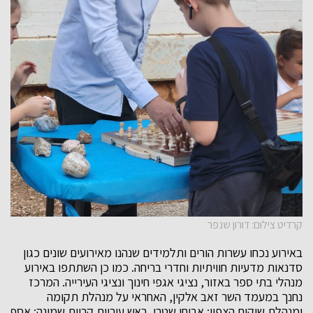
קרדיט צילום: דורון שנפר
באירוע נכחו עשרות הורים ותלמידים שנהנו מאירועים שונים כגון
סדנאות מדעיות חוויתיות וחדרי בריחה. כמו כן השתתפו באירוע
מנהלי בתי ספר באזור, נציגי אגפי חינוך ונציגי העירייה. המרכז
נחנך במעמד השר זאב אלקין, האחראי על מנהלת תקומה
ומנהלת שיקום הצפון; אביחי שטרן, ראש עיריית קריית שמונה; אסף