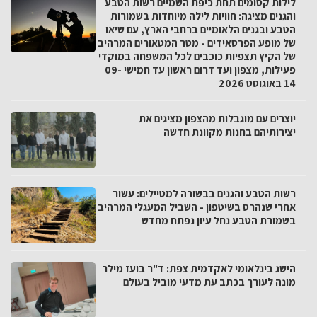
לילות קסומים תחת כיפת השמיים רשות הטבע
והגנים מציגה: חוויות לילה מיוחדות בשמורות
הטבע ובגנים הלאומיים ברחבי הארץ, עם שיאו
של מופע הפרסאידים - מטר המטאורים המרהיב
של הקיץ תצפיות כוכבים לכל המשפחה במוקדי
פעילות, מצפון ועד דרום ראשון עד חמישי 09-
14 באוגוסט 2026
יוצרים עם מוגבלות מהצפון מציגים את
יצירותיהם בחנות מקוונת חדשה
רשות הטבע והגנים בבשורה למטיילים: עשור
אחרי שנהרס בשיטפון - השביל המעגלי המרהיב
בשמורת הטבע נחל עיון נפתח מחדש
הישג בינלאומי לאקדמית צפת: ד"ר בועז מילר
מונה לעורך בכתב עת מדעי מוביל בעולם