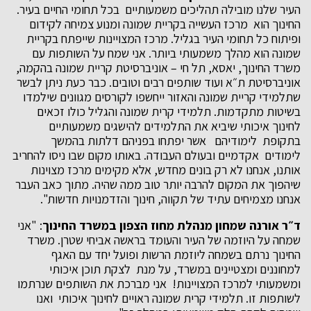
העיר שלנו מובילה תהליכים משמעותיים בכל תחומי החיים בעיר.
החינוך הוא מרכז העשייה בקריית שמונה ומנוע צמיחה לקידום
ופיתוח כל תחומי העיר בגליל. מרכז המצויינות שייפתח בקריית
שמונה הוא מהלך משמעותי ביותר. אני שמח על השותפות עם
משרד החינוך, יאסא, תל חי – אוניברסיטת קריית שמונה בהקמה,
אוניברסיטת ת״א ועוד שותפים רבים וטובים. כבר כעת ניתן לבשר
שתלמידי קריית שמונה והאזור ייחשפו לקורסים מגוונים שילמדו
בשיטות מתקדמות. תלמידי קרית שמונה והגליל כולו זכאים
לחינוך איכותי שיביא את התלמידים להישגים משמעותיים
בתקופת לימודיהם אשר יפתחו בפניהם דלתות בהמשך
לימודים אקדמיים ובעולם העבודה. באותו מקום שבו ניסו להחריב
אותנו, אנחנו לא רק בונים מחדש, אלא מקימים מרכז מצוינות
שיהפוך את המקום להרבה יותר טוב ממה שהיה. מתוך כאב העבר
אנחנו מצמיחים עתיד של תקווה, חינוך והזדמנויות חדשות".
ד״ר אורנה שמחון מנהלת מחוז הצפון במשרד החינוך
: "אני
שמחה על היוזמה של העיר והעומד בראשה אביחי שטרן. משרד
החינוך נרתם בשמחה ליוזמת הרשות ופועל יחד עם האגף
למחוננים ומצטיינים במשרד, על מנת לצקת תוכן איכותי
ומשמעותי למרכז המצויינות! אני מברכת את השותפים שנרתמו
לשותפות זו. תלמידי קרית שמונה ראויים לחינוך איכותי ואנו