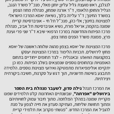
לנגלבן, ראש מועצת גליל עליון; יוחנן מאלי, מנכ"ל משרד הנגב,
הגליל והחוסן הלאומי, ד"ר אורנה שמחון, מנהלת מחוז הצפון
במשרד החינוך; ד"ר עליזה בלוך, נשיאת יאסא המרכז הישראלי
למצוינות בחינוך; אלי כהן, מנכ"ל תל חי – אוניברסיטת קריית
שמונה בהקמה; אריאל פורת, נשיא אוניברסיטת תל אביב, מנהלת
מרכז הפיתוח והחדשנות במרכז הרפואי שיבא ד"ר שני פרי ועינת
פרץ, ממונת משרד הפנים מחוז צפון.
מרכז המצוינות של יאסא בצפון מהווה שלוחה ראשונה של יאסא
מחוץ לירושלים. תכניות הלימוד במרכז המצוינות יעסקו
במקצועות הstem ובאנגלית – לצד תחומים ייחודיים בתחום
האומנויות ובתחומים נוספים שנמצאים בשלב הפיתוח. כמו כן
יתקיימו אולימפיאדות מתמטיקה ואירועי מצוינות נוספים. הלמידה
תתבצע בשיטות חדשניות, תוך דגש על סקרנות, חשיבה ביקורתית
ויצירתיות.
את המרכז תנהל
גילה סדון, לשעבר מנהלת בית הספר
בירושלים "אפרתה"
, שבשנתיים האחרונות קלט תלמידים שפונו
מקריית שמונה במהלך המלחמה. מתוך חיבור עמוק לחוויותיהם
ומתוך תחושת שליחות, העתיקה סעדון את חייה לצפון על מנת
להוביל את המרכז החדש. "פגשתי מקרוב את תלמידי קריית