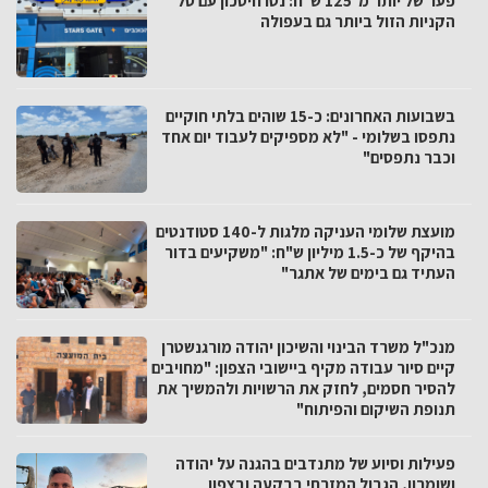
פער של יותר מ־125 ש״ח: נטו חיסכון עם סל
הקניות הזול ביותר גם בעפולה
בשבועות האחרונים: כ-15 שוהים בלתי חוקיים
נתפסו בשלומי - "לא מספיקים לעבוד יום אחד
וכבר נתפסים"
מועצת שלומי העניקה מלגות ל-140 סטודנטים
בהיקף של כ-1.5 מיליון ש"ח: "משקיעים בדור
העתיד גם בימים של אתגר"
מנכ"ל משרד הבינוי והשיכון יהודה מורגנשטרן
קיים סיור עבודה מקיף ביישובי הצפון: "מחויבים
להסיר חסמים, לחזק את הרשויות ולהמשיך את
תנופת השיקום והפיתוח"
פעילות וסיוע של מתנדבים בהגנה על יהודה
ושומרון, הגבול המזרחי בבקעה ובצפון