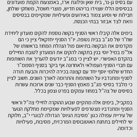
עם בסיס גן-נר, בית שאן ופלוגת ארז, באמצעות הקמת מועדונים
בבסיסים הללו שצוידו בריהוט חדיש, מוצרי חשמל, משחקי שולחן,
חבילות שי וסיוע צמוד באירועים ופעילויות שמקיימים בבסיסים
וזאת לצד אבזור בבתי הכנסת.
בימים אלה קיבלו ראשי הסניף בקשה נוספת להקים מועדון ליחידת
שח"ר של מג"ב בבית נטופה. יו"ר הסניף יחזקאלי ציין כי הם
מקדמים את הבקשה בתיאום מול הנהלת המחוז בראשותו של
אל"מ במיל יוסי בנין בתקווה להקים את המועדון לטובת החיילים
בהקדם האפשרי. יש לציין כי במג"ב יודעים להעריך את השותפות
עם חברי הסניף העפולאי ולאחרונה אף ביקר בסניף הסממ"ר
החדש שלומי יוסף יחד עם קצונה בכירה להיכרות והבעת תודה
לסניף ומתנדביו על השותפות והתרומה לאורך השנים. חשוב לציין
כי מלבד בסיסי מג"ב מאמץ הסניף כבר שנים ארוכות עשרות
בסיסים של צה"ל במחוז עמקים בפרט וצפון בכלל.
במקביל, בימים אלה מתקיים שבוע ההוקרה לחיילי צה"ל וראשי
הסניף ומתנדביו מצטרפים לפעילויות שמקיימת מחלקת הנוער
של עיריית עפולה כגון 'מסיבת הגיוס' הגדולה לבוגרי י"ב, חלוקת
שי לחיילים בתחנת האוטובוסים המרכזית, מסיבות, פעילויות
וכדומה.