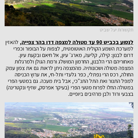
תקשורות יעל שביט
לנסוע בכביש 90 עד מטולה למצפה דדו בהר צפייה,
להאזין
למערכת השמע הקולית האוטומטית, לצפות על הבופור וכפרי
דרום לבנון: קילה, קליעה, מארג' עיון, אל חיאם ובקעת עיון.
מאחוריהם הרי הלבנון, החרמון המושלג ורמת הגולן ולמרגלות
המצפה מטולה ושכונותיה. מהמצפה ניתן לראות גם את צפון עמק
החולה, רכס הרי נפתלי, כפר גלעדי ותל-חי, את ערוץ הכניסה
למפל התנור ואת התל התנ"כי, אבל בית מעכה. גם במטעי הפרי
במטולה החלו לפרוח מטעי הפרי (בעיקר אפרסק, שזיף ונקטרינה)
בצבעי ורוד ולבן מרהיבים ביופיים.