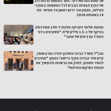
של מופע הפרסאידים - מטר המטאורים המרהיב
של הקיץ תצפיות כוכבים לכל המשפחה במוקדי
פעילות, מצפון ועד דרום ראשון עד חמישי 09-
14 באוגוסט 2026
מועצת שלומי העניקה מלגות ל-140 סטודנטים
בהיקף של כ-1.5 מיליון ש"ח: "משקיעים בדור
העתיד גם בימים של אתגר"
מנכ"ל משרד הבינוי והשיכון יהודה מורגנשטרן
קיים סיור עבודה מקיף ביישובי הצפון: "מחויבים
להסיר חסמים, לחזק את הרשויות ולהמשיך את
תנופת השיקום והפיתוח"