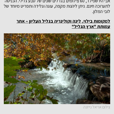
אבי הירשפילד, 60 צילומים בגדלים שונים של טבע גלילי. הכניסה
לתערוכה חינם. ניתן ליהנות מקפה, עוגה וגלידה ותפריט מיוחד של
לובי המלון.
למקומות בילוי, לינה וקולינריה בגליל העליון – אתר
עמותת "ארץ הגליל"
צילום אריאל נייזנה