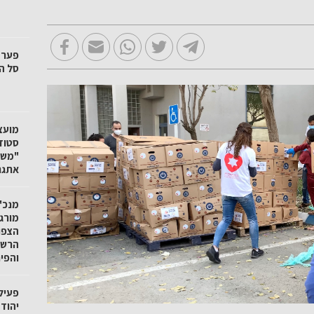
סל הק
"משק
אתגר
מנכ"ל
מורגנ
הצפו
הרשו
והפי
פעיל
יהוד