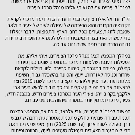
לצד נציגי הציבור יעל גוזלן, יותם וייסמן וכן אבי אלבאז המשנה
למנכ"ל עיריית עפולה ואיתי אליהו מנהל מרכז צעירים.
היו"ר עדיאל אילוז ציין כי חברי הוועדה הגדירו יעד מרכזי לקראת
הקדנציה הקרובה והוא הפיכתה של עפולה לעיר של צעירים ולאבן
שואבת לזוגות צעירים מכל רחבי הארץ והתפוצות. לדבריי אילוז,
כדי לעשות זאת בצורה מיטבית הוחלט לכנס את הוועדה בתדירות
גבוהה הרבה יותר ממה שהיה נהוג עד כה.
במהלך המפגש הציג מנהל מרכז הצעירים, איתי אליהו, את
הפעילות הענפה של צוות המרכז בתחומים שונים כגון פיתוח
קהילה, צמיחה דמוגרפית, פיתוח קריירה, ליווי חיילים לקראת
שחרור וכניסה לאזרחות, ייעוץ והכוונה בהשכלה גבוה, חשיפת
מלגות ועוד. עוד ציין אליהו כי תקציב המרכז לשנת 2019 חצה
לראשונה את רף המיליון שקלים ובנוסף הודות לראש העיר אבי
אלקבץ בקרוב ייהנו צעירי העיר ממרכז צעירים חדש, במבנה חדש,
צעיר, מרכזי ומזמין יותר במטרה שיהווה בית שני עבורם.
המשנה למנכ"ל העירייה, אבי אלבאז, סיכם את המפגש בהצגת
תכנית עבודה שנתית כחלק מתכנית אסטרטגית רחבה שתגבש
דרך פעולה לטווח ארוך (עד שנת 2025) תוך מימוש יעדים וזאת
כדי ליצור עבור הצעירים בעפולה מעטפת ליעוץ, הכוונה ופיתוח