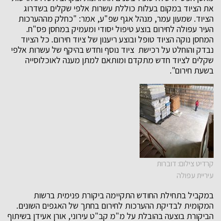
את הציוד במקום בעלות כוללת עשרות אלפי שקלים בשדרוג
הציוד. שמעון עמר, מנהל אגף שפ"ע, אמר: "כחלק מההערכות
העיר עפולה לחירום בוצע טיפול יסודי ומעמיק במחסן פס"ח.
המחסן נוקה הציוד טופל ובוצע ריענון של ציוד חירום. כל הציוד
נבדק והוחלט על רכישת ציוד נוסף וחדש בהיקף של עשרות אלפי
שקלים לציוד חדש מתקדם ומותאם למתן מענה לאוכלוסייה
בשעת חירום".
קרדיט צילום: דוברות
עיריית עפולה
במקביל בתחילת החודש התקיימה ביקורת פנימית ברשות
המקומית לבדיקת ההערכות לחירום בחתך של האגפים השונים.
הביקורת בוצעה בהובלת על מ"מ קב"ט עירוני, אורן אעידן בשיתוף