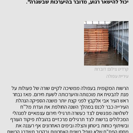
יכול להישאר רגוע, מדובר בהיערכות שבשגרה".
קרדיט צילום: דוברות
עיריית עפולה
הרשות המקומית בעפולה ממשיכה לקיים שורה של פעולות על
מנת להבטיח את מוכנותה והיערכותה לשעת חירום. מאז נבחר
ראש העיר אבי אלקבץ לפני קצת יותר משנה הספיקה הנהלת
העירייה כבר לכנס במהלך השנה החולפת את ועדת מל"ח
לשלושה מפגשים לצד כעשרה תרגילי חירום עצמאיים למנהלי
המכלולים ברשות לצד תרגילים מרכזיים בהובלת פיקוד העורף
ובשיתוף כוחות ביטחון והצלה ובימים האחרונים אף רעננה את
מחסן הפס"ח שלא טופל בשנים האחרונות ובקרוב תשדרג הרשות