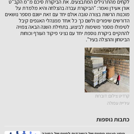
לקחים מהתרגילים המתבצעים. את הביקורת סיכם מ"מ הקב"ט
אורן אעידן ואמר: "הביקורת עברה בהצלחה והיא מלמדת על
מוכנות הרשות בצורה טובה אולם יחד עם זאת ישנם מספר נושאים
הדורשים שיפורים ולשם כך כל אחד ממנהלי האגפים קיבל
לטיפולו מספר משימות לביצוע. בתחילת השנה הבאה צפויה
להתקיים ביקורת נוספת יחד עם נציגי פיקוד העורף וכוחות
הביטחון וההצלה בעיר".
קרדיט צילום: דוברות
עיריית עפולה
כתבות נוספות
מסע פנימי מחיים של הישרדות לחיים של בחירה