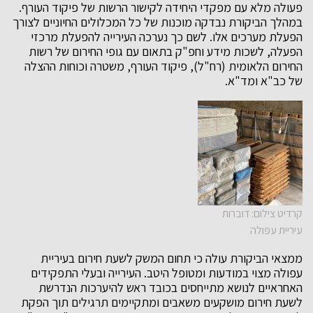
פעולה מלא עם מפקדי היחידה לקישור הרשות של פיקוד העורף.
במהלך הביקורת נבדקה מוכנות של כל המכלולים החיוניים לצורך
הפעלת מערכים אלו. לשם כך נערכה העירייה להפעלת מרכזי
הפעלה, לשכות מידע וחפ"ק בתאום עם גופי החירום של רשות
החירום הלאומית (רח"ל), פיקוד העורף, משטרה וכוחות ההצלה
של כב"א ומד"א.
קרדיט צילום: דוברות
עיריית עפולה
ממצאי הביקורת עולה כי תחום המשק לשעת חירום בעיריית
עפולה מצוי במודעות ומטופל היטב. העירייה ובעלי התפקידים
האחראיים לנושא מתייחסים בכובד ראש להיערכות הנדרשת
לשעת חירום מושקעים משאבים ומתקיימים תרגילים תוך הפקת