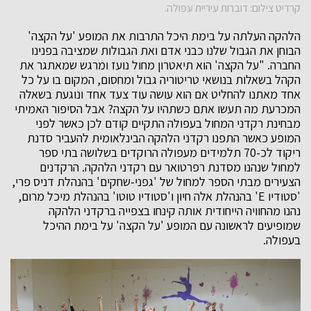
קרדיט צילום: דוברות עיריית עפולה.
הלהקה העלתה על בימת היכל התרבות את המופע 'על הקצה'
הבוחן את הגבול שלנו כבני אדם ואת הגבולות שמציבה בפנינו
החברה. "על הקצה' הוא תיאטרון מחול נועז ומרגש שמאתגר את
הקהל בשאלות בנושאי טריטוריה גבול ומחסום, המקום בו על כל
אחד מאתנו להחליט אם הוא עושה עוד צעד אחד ונוגעת בשאלה
המכרעת מה תעשו אתם כשתהיו על הקצה? אבל הסיפור האמיתי
מבחינת רקדני המחול בעפולה התקיים קודם לכן כאשר לפני
המופע כאשר התפנו רקדני הלהקה הבינלאומית להעביר סדנת
ריקוד לכ-70 תלמידים מעפולה הרוקדים בשלושה בתי ספר
למחול שנהנו מסדנת רפרטואר עם רקדני הלהקה. הרקדנים
הצעירים מבתי הספר למחול של 'גפני-שחקים' בהנהלת דניס פרי,
'סטודיו E' בהנהלת אלה חיון ו'סטודיו טוטו' בהנהלת מיכל מרום,
נהנו מהחוויה הייחודית אותה קינחו בצפייה ברקדני הלהקה
שמופיעים לראשונה עם המופע 'על הקצה' על בימת ההיכל
בעפולה.