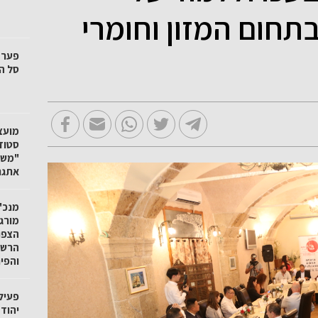
בתחום המזון וחומרי
סל הק
"משק
אתגר
מנכ"ל
מורגנ
הצפו
הרשו
והפי
פעיל
יהוד