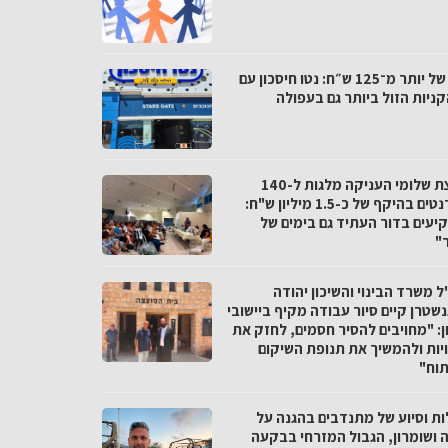
פער של יותר מ־125 ש״ח: נטו חיסכון עם
ניות הזול ביותר גם בעפולה
מועצת שלומי העניקה מלגות ל-140
סטודנטים בהיקף של כ-1.5 מיליון ש"ח:
יעים בדור העתיד גם בימים של
"
 משרד הבינוי והשיכון יהודה
שטרן קיים סיור עבודה מקיף ביישובי
ן: "מחויבים להסיר חסמים, לחזק את
יות ולהמשיך את תנופת השיקום
תוח"
ות וסיוע של מתנדבים בהגנה על
ה ושומרון, הגבול המזרחי בבקעה