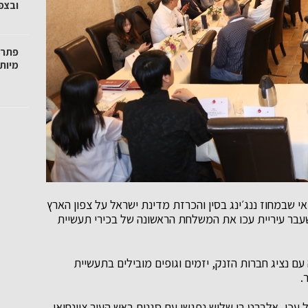
ובצפו
פתרו
מיות
אי שבמחוז ננג׳ינג בסין והכרזת מדינת ישראל על צפון הארץ
עבר עיריית עכו את המשלחת הראשונה של בכירי תעשיית
נציג חברות הזנק, יזמים וגופים מובילים בתעשיית
.
עכו, אלברט בן שלוש נפגשו עם סגנית ראש העיר ציינחואי,