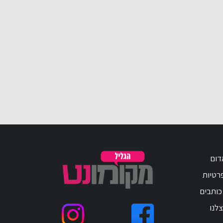
דום
פרטיות
כותבים
לנו