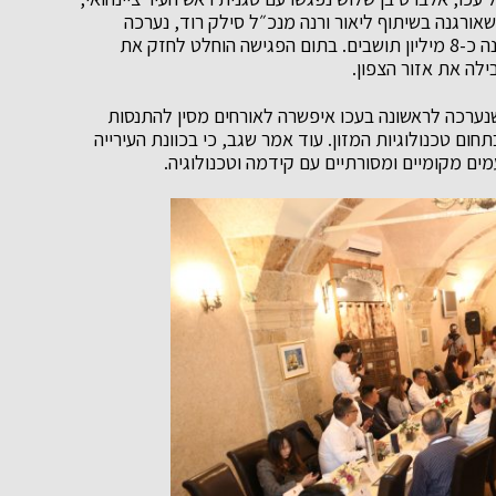
שאורגנה בשיתוף ליאור ורנה מנכ״ל סילק רוד, נערכה
במסגרת ברית ערים תאומות בין עכו לעיר ציינחואי המונה כ-8 מיליון תושבים. בתום הפגישה הוחלט לחזק את
לה את אזור הצפון.
שנערכה לראשונה בעכו איפשרה לאורחים מסין להתנסות
ום טכנולוגיות המזון. עוד אמר שגב, כי בכוונת העירייה
ם מקומיים ומסורתיים עם קידמה וטכנולוגיה.