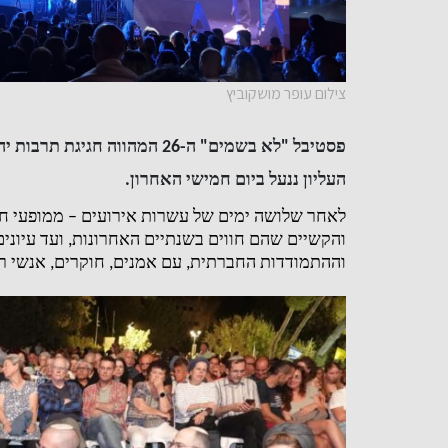
צילום עופר מושקוביץ
פסטיבל
"
לא בשמים
"
ה
-26
המהווה חגיגת תרבות יה
העליון ננעל ביום חמישי האחרון
.
לאחר שלושה ימים של עשרות אירועים – ממופעי ח
והקשיים שהם חווים בשנתיים האחרונות
,
ועד עיונ
וההתמודדות החברתית
,
עם אמנים
,
חוקרים
,
אנשי ר