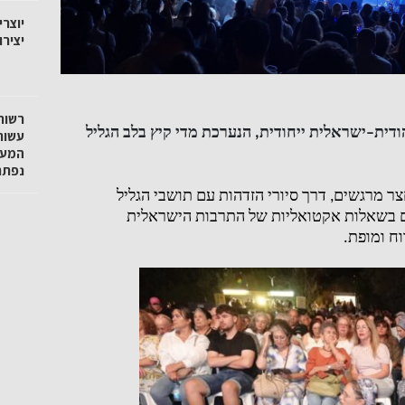
יוצרי
יציר
רשות
ודית
–
ישראלית ייחודית
,
הנערכת מדי קיץ בלב הגליל
עשור
המעג
נפתח
צר מרגשים
,
דרך סיורי הזדהות עם תושבי הגליל
ים בשאלות אקטואליות של התרבות הישראלית
וח ומופת
.