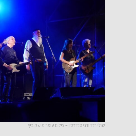
שולי רנד ודני סנדרסון – צילום עופר מושקוביץ