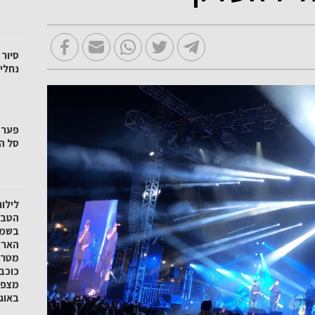
סיור 
נחלי 
סל הק
לילו
הטבע 
בשמו
הארץ
מטר 
כוכב
באוגוסט