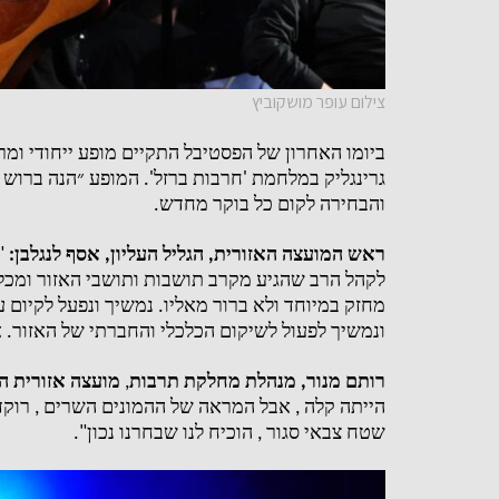
צילום עופר מושקוביץ
ביומו האחרון של הפסטיבל התקיים מופע ייחודי ו
גרינגליק במלחמת
'
חרבות ברזל
'.
המופע
״הנה ברוש 
והבחירה לקום כל בוקר מחדש
.
ראש המועצה האזורית
,
הגליל העליון
,
אסף לנגלבן
:
"
לקהל הרב שהגיע מקרב תושבות ותושבי האזור ומכל
מחזק במיוחד ולא ברור מאליו
.
נמשיך ונפעל לקיום ע
ונמשיך לפעול לשיקום הכלכלי והחברתי של האזור
.
א
רותם מנור
,
מנהלת מחלקת תרבות
,
מועצה אזורית הג
הייתה קלה
,
אבל המראה של ההמונים השרים
,
רוקד
שטח צבאי סגור
,
הוכיח לנו שבחרנו נכון
".