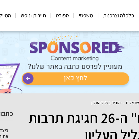
כלכלה וצרכנות
משפטי
ספורט
תיירות ונופש
המייל
פסטיבל "לא בשמיים" ה-26 חגיגת תרבות
כתבות
יל העליון
כיצד 
את ה