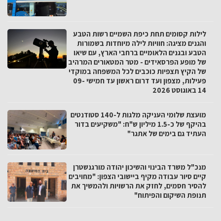
לילות קסומים תחת כיפת השמיים רשות הטבע
והגנים מציגה: חוויות לילה מיוחדות בשמורות
הטבע ובגנים הלאומיים ברחבי הארץ, עם שיאו
של מופע הפרסאידים - מטר המטאורים המרהיב
של הקיץ תצפיות כוכבים לכל המשפחה במוקדי
פעילות, מצפון ועד דרום ראשון עד חמישי 09-
14 באוגוסט 2026
מועצת שלומי העניקה מלגות ל-140 סטודנטים
בהיקף של כ-1.5 מיליון ש"ח: "משקיעים בדור
העתיד גם בימים של אתגר"
מנכ"ל משרד הבינוי והשיכון יהודה מורגנשטרן
קיים סיור עבודה מקיף ביישובי הצפון: "מחויבים
להסיר חסמים, לחזק את הרשויות ולהמשיך את
תנופת השיקום והפיתוח"