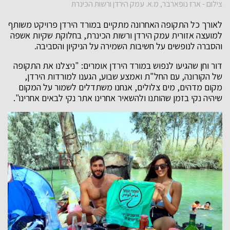
צילום - ארז נופארבר, מ.א. עמק הירדן ורשות הכינרת
לאורך כל התקופה האחרונה מתקיים במורד הירדן פרויקט משותף
למועצה אזורית עמק הירדן ורשות הכינרת, בחלוקת שקיות אשפה
והסברה לנופשים על חשיבות השמירה על הניקיון והסביבה.
דור וחן שהגיעו לנפוש במורד הירדן אומרים: "ניצלנו את התקופה
של הקורונה, עם החל"ת ואמצע שבוע, הגענו למורדות הירדן,
מקום מדהים, מים צלולים, אנחנו משתדלים לשמור על המקום
שיהיה נקי בזמן שהותנו ולהשאיר אחרינו אתר נקי לבאים אחרינו".