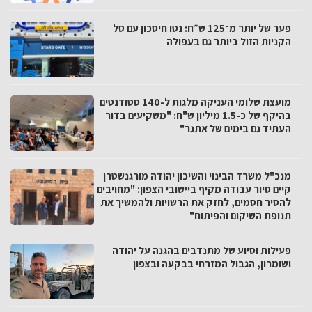
פער של יותר מ־125 ש״ח: נטו חיסכון עם סל
הקניות הזול ביותר גם בעפולה
מועצת שלומי העניקה מלגות ל-140 סטודנטים
בהיקף של כ-1.5 מיליון ש"ח: "משקיעים בדור
העתיד גם בימים של אתגר"
מנכ"ל משרד הבינוי והשיכון יהודה מורגנשטרן
קיים סיור עבודה מקיף ביישובי הצפון: "מחויבים
להסיר חסמים, לחזק את הרשויות ולהמשיך את
תנופת השיקום והפיתוח"
פעילות וסיוע של מתנדבים בהגנה על יהודה
ושומרון, הגבול המזרחי בבקעה ובצפון