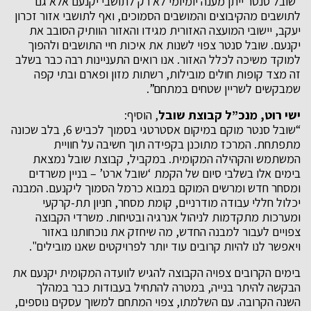
“שובל סנטר ייתן מענה יומיומי לא רק לתושבי יקנעם אלא גם
לתושבים מהקיבוצים והמושבים הסמוכים, ואף לתושבי אזור זכרון
יעקב, יישובי המועצה האזורית מגידו והאזור הוותיק הסובב את
יקנעם. שובל סנטר צפוי לשנות את איכות חיי התושבים ולהפוך
למוקד משיכה לכלל האזור. אנו רואים התעניינות רבה כבר בשלב
זה מצד קופות חולים מובילות, רשתות מזון ופארם ובתי קפה
שמבקשים לשריין שטחים במתחם”.
ישי רוט, מנכ”ל קבוצת שובל
, הוסיף:
“שובל סנטר מוקם במיקום אסטרטגי בסמוך לכביש 6, בלב שכונה
מתפתחת. המרכז מתוכנן בקפידה תוך חשיבה על חוויית
המשתמש והקהילה המקומית. במקביל, קבוצת שובל נמצאת
בימים אלו בשלבי סיום של הקמת ‘שובל ארט’ – בניין משרדים
ומסחר חדש ומרשים המוקם במבוא כרמל הסמוך ליקנעם. המבנה
יכלול חללי עבודה מודרניים, קומת מסחר, חניון תת-קרקעי
ומערכות מתקדמות לניהול אנרגיה ובטיחות. משרדי הקבוצה
צפויים לעבור למבנה החדש, מה שיחזק את נוכחותנו באזור
ויאפשר לנו להיות קרובים עוד יותר לפרויקטים שאנו מובילים".
בימים הקרובים צפויה הקבוצה להגיש לוועדה המקומית יקנעם את
הבקשה להיתר בנייה, במטרה להתחיל בעבודות כבר במהלך
השנה הקרובה. עם השלמתו, צפוי המתחם למשוך עסקים נוספים,