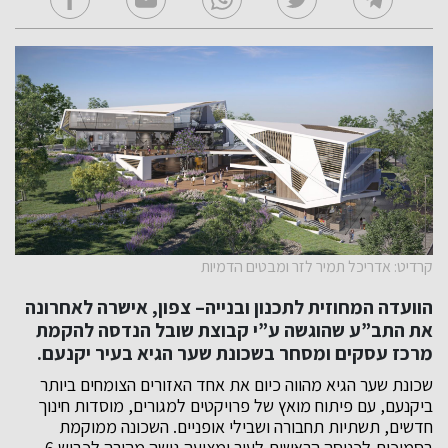
קרדיט: אדריכל תמיר לזר ומבטים הדמיות
הוועדה המחוזית לתכנון ובנייה– צפון, אישרה לאחרונה
את התב”ע שהוגשה ע”י קבוצת שובל הנדסה להקמת
מרכז עסקים ומסחר בשכונת שער הגיא בעיר יקנעם.
שכונת שער הגיא מהווה כיום את אחד האזורים הצומחים ביותר
ביקנעם, עם פיתוח מואץ של פרויקטים למגורים, מוסדות חינוך
חדשים, תשתיות תחבורה ושבילי אופניים. השכונה ממוקמת
בסמיכות לכניסה הראשית לעיר ומציעה גישה מהירה לכביש 6