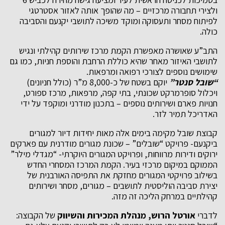
ולצירי תחבורה מרכזיים – מה שהופך אותה לאזור אסטרטגי
לפיתוח מסחר ותעסוקה ומוקד משיכה לתושבי יקנעם והסביבה
כולה.
התב”ע שאושרה מאפשרת הקמת מרכז שירותים קהילתי ונגיש
לתושבי האיזור מאחר שהיא כוללת הרחבת והוספת חניות, כמו גם
שימושים נוספים לצורכי רפואה ומרפאות.
“שובל סנטר”
יוקם בשטח של כ-8,000 מ”ר (כולל חניונים)
ויכלול סופרמרקט שכונתי, בתי קפה, מרפאות, מרכז ספורט,
חנויות פארם ושירותים נוספים – בתכנון מודרני ומוקפד על ידי
האדריכל תמיר לזר.
קבוצת שובל מקימה בימים אלה מאות יחידות דיור למגורים
ביקנעם- פרויקט “שובלים” – שכונת מגורים מודרנית עם פארקים
ירוקים ודירות מרווחות, ופרויקט המגורים היוקרתי- “מגדלי מילר”
הממוקם במיקום מרכזי בעיר. הקמת המרכז המסחרי החדש
בשילוב פרויקטי המגורים מחזקת את התפיסה האורבנית של
יצירת סביבה הוליסטית לתושבים – מגורים, מסחר ושירותים
קהילתיים במרחק הליכה זה מזה.
לדברי
אורטל הרוש, מנהלת המכירות והשיווק
של הקבוצה: