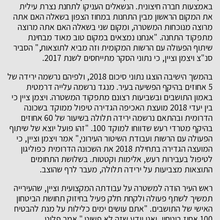
באמצעות חברה חיצונית. הנשאלים העניקו לתחנת נצרת עילית
את המקום הראשון מבין התחנות במחוז הצפון בשאלה האם אתה
מרוצה מנוכחות המשטרה, ומקום שני בשאלה האם אתה מרוצה
מתפקוד התחנה. "אנחנו נמצאים במקום טוב מאוד מבחינת
שיתוף הפעולה עם הרשות המקומית וזה מביא לתוצאות," הסביר
סנ"צ ויצמן וציין, כי נתוני הסקר מתייחסים לשנת 2017.
בהמשך הישיבה הוצגו נתוני סיכום 2018, ולפיהם נרשמה ירידה של
5 אחוזים בהיקף הפשיעה בעיר. מנגד נרשמה עלייה דרמטית
באמון התושבים ובשביעות רצונם מתפקוד המשטרה. ויצמן ציין כי
בין יעדי 2018 מועצת האכיפה הגדירה טיפול ממוקד בשכונה
הדרומית ובהתאם נרשמה ירידה תלולה בשיעור של 60 אחוזים
בהיקף מטרדי רעש שדווחו למוקד 100. "זהו פועל יוצא של שיתוף
הפעולה עם הרשות ועבודת השיטור העירוני," אמר ויצמן וציין, כי
המועצה הגדירה בתחילת 2018 את השכונה הדרומית כפוליגון
לטיפול בעבירות רעש, אלימות וקטטות. בשלושת התחומים
התוצאות מצביעות על ירידה תלולה, מעבר לרף שהוצב.
ראש העיר הודה למשטרה על עבודתה המקצועית וציין, שהעירייה
תמשיך לשתף פעולה ולקחת חלק פעיל בחיזוק תחושת הביטחון
האישי של התושבים. "אתם עושים ימים כלילות על מנת להבטיח
100 אחוז ביטחון, ואני יודע שזה לא פשוט," אמר פלוט.