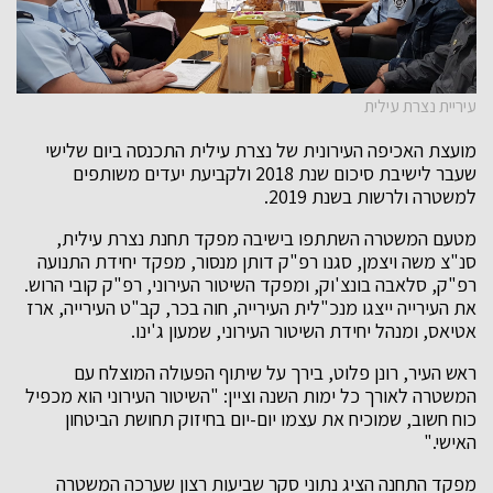
עיריית נצרת עילית
מועצת האכיפה העירונית של נצרת עילית התכנסה ביום שלישי
שעבר לישיבת סיכום שנת 2018 ולקביעת יעדים משותפים
למשטרה ולרשות בשנת 2019.
מטעם המשטרה השתתפו בישיבה מפקד תחנת נצרת עילית,
סנ"צ משה ויצמן, סגנו רפ"ק דותן מנסור, מפקד יחידת התנועה
רפ"ק, סלאבה בונצ'וק, ומפקד השיטור העירוני, רפ"ק קובי הרוש.
את העירייה ייצגו מנכ"לית העירייה, חוה בכר, קב"ט העירייה, ארז
אטיאס, ומנהל יחידת השיטור העירוני, שמעון ג'ינו.
ראש העיר, רונן פלוט, בירך על שיתוף הפעולה המוצלח עם
המשטרה לאורך כל ימות השנה וציין: "השיטור העירוני הוא מכפיל
כוח חשוב, שמוכיח את עצמו יום-יום בחיזוק תחושת הביטחון
האישי."
מפקד התחנה הציג נתוני סקר שביעות רצון שערכה המשטרה