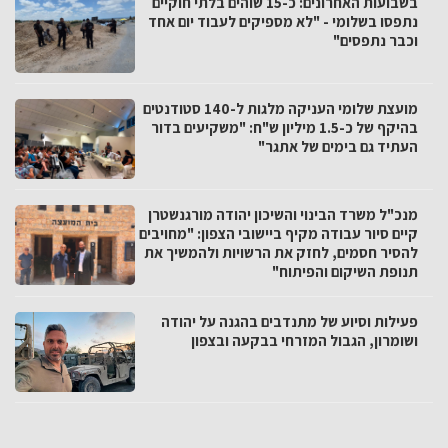
בשבועות האחרונים: כ-15 שוהים בלתי חוקיים
נתפסו בשלומי - "לא מספיקים לעבוד יום אחד
וכבר נתפסים"
מועצת שלומי העניקה מלגות ל-140 סטודנטים
בהיקף של כ-1.5 מיליון ש"ח: "משקיעים בדור
העתיד גם בימים של אתגר"
מנכ"ל משרד הבינוי והשיכון יהודה מורגנשטרן
קיים סיור עבודה מקיף ביישובי הצפון: "מחויבים
להסיר חסמים, לחזק את הרשויות ולהמשיך את
תנופת השיקום והפיתוח"
פעילות וסיוע של מתנדבים בהגנה על יהודה
ושומרון, הגבול המזרחי בבקעה ובצפון