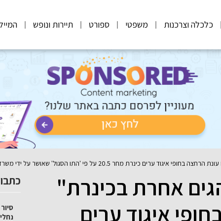
כלכלה וצרכנות
משפטי
ספורט
תיירות ונופש
המייל
רת מחר 20.5 על פי 'התו הסגול' שאושר על ידי משרדי הפנים והבריאות
ים אחרת בכינרת"
כתבות
ופי איגוד ערים
סיור 
נחלי 