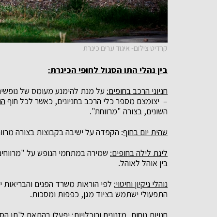
קרדיט צילום- איגוד ערים כינרת
בין נהלי התו הסגול לחופי הכינרת:
חניוני הרכב בחופים:
על מנת להימנע מעומס של נופשים 
– יצומצם מספר כלי הרכב בחניונים, כאשר לכל חוף
הו
השונים, בצורה "מרווחת".
שהית יום בחוף
:
הקפדה על ישיבה בקבוצות בצורה מרוו
לינת לילה בחופים
:
בין אוהל לאוהל.
נוהלי ניקיון וחיטוי:
לפי הוראות משרד הפנים והבריאות יצוי
התפעולי ישתמש בציוד מגן, כפפות ומסכות.
חנויות נוחות, מזנונים ורוכלויות
: יפעלו בהתאם ל'תו הסג