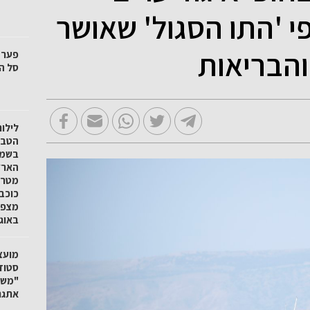
חר 20.5 על פי 'התו הסגול' שאושר
והבריאות
סל הק
לילו
הטבע 
בשמו
הארץ
מטר 
כוכב
באוגוסט
"משק
אתגר