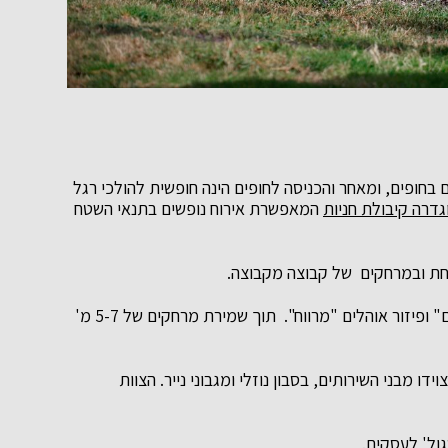
בחופים, ומאחר והכניסה לחופים הינה חופשית להולכי רגל
גדרה קיבולת חניות
המאפשרת אירוח נופשים בתנאי השטח
חת ובמרחקים של קבוצה מקבוצה.
שמירה במתחמי הנופש על "מרווחים" ופיזור אוהלים "מרווח". תוך שמירת מרחקים של 5-7 מ'
דו מבני השירותים, בסבון נוזלי ומגבוני נייר. הצוות
ול' לעסקים.