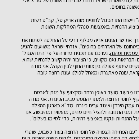
כות עם
משטרת ישראל תחנת טבריה בראשותו של סנ"צ אלי
שונה בחופים.
ויישום התו הסגול לחופים מונה
אריק טל, קב"ט רשות
ביצוע ההנחיות באמצעות מנהלי המחלקות השונות
רך את שר הפנים אריה מכלוף דרעי על ההחלטה לפתוח את
טחונם של האזרחים בחופים". אזרחי ישראל משוועים להגיע
 עממית ומהנה
.
נערכנו עם תכנית סדורה על פי 'התו הסגול'
בריאות ואנו מקווים, כי הציבור יהיה קשוב להנחיות
שהוא
ים שיתוף פעולה בין צוותי החוף לבין הקהל. אני מודה
ראת עונה מאתגרת ומאחל לכולנו עונת רחצה טובה
נו מבעוד מועד באופן נרחב ומקצועי על מנת לאבטח
יץ לחופי הרחצה ולאתרי הנופש סביב הכינרת. אני מודה
 עמק הירדן ואיגוד ערים כינרת. מד
"
א כארגון ההצלה
זמני התגובה ולהציל חיים מהים, מהאוויר ומהיבשה. אנו
 ההנחיות ונקטו באמצעי זהירות, כדי לסיימו בשלום".
 "עם הפתיחה הצפויה של חופי הרחצה בעוד כשבוע, שוטרי
 לרחוץ רק בחופי הרחצה המוכרזים, לנקוט משנה זהירות בעת