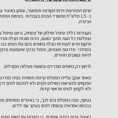
טרום התפרצות וירוס הקורונה והמשבר, עסקו באיגוד ע
כ- 1.5 מלש"ח ממשרד הפנים בעבודות בטיחות וטי
הכינרת.
העבודות כללו:
טיפול וסילוק של צמחיה, גיזום וטיפול 
הנפלטת כל העת מתוך האגם, הזזת סוכות הצלה והרחק
מיקום חדש לעמדות הצלה בחופים בהם עלו המים כנגד
במהלכי מדרגות מוצפים, טיפול בנזקי שיטפונות ונזקי 
להיות קשובים וזהירים.
לרחוץ רק בחופים מוכרזים ובשעות פעילות המצילים.
מאחר ועקב עליית המפלס קיימת תשתית בנויה (מדרגות
הפקחים ולהוראות השילוט הקיים ולא להיכנס למים דר
ולא לקפוץ למים מראשי קירות.
בנוסף, גובה המפלס גרם לכך, כי באזורים מסוימים מט
בכניסה אחראית ובטוחה למים בעיקר עם ילדים.
באיגוד ערים כינרת אומרים, כי בסיכום עם רשות המי