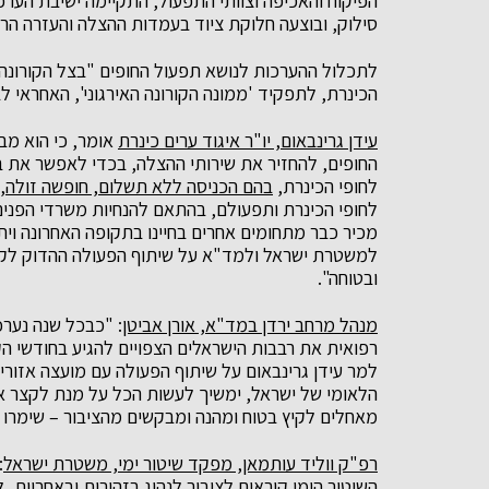
הפיקוח והאכיפה וצוותי התפעול, התקיימה ישיבת הער
סילוק
, ובוצעה חלוקת ציוד בעמדות ההצלה והעזרה הרא
לתכלול ההערכות לנושא תפעול החופים "בצל הקורונה" 
הכינרת, לתפקיד 'ממונה הקורונה האירגוני'
, האחראי ל
עידן גרינבאום, יו
"
ר איגוד ערים כינרת
אומר, כי הוא מב
החופים, להחזיר את שירותי ההצלה, בכדי לאפשר את בי
לחופי הכינרת,
בהם הכניסה ללא תשלום, חופשה זולה,
לחופי הכינרת ותפעולם, בהתאם להנחיות משרדי הפנים וה
מכיר כבר מתחומים אחרים בחיינו בתקופה האחרונה ויתקי
למשטרת ישראל ולמד
"
א על שיתוף הפעולה ההדוק לק
ובטוחה".
מנהל מרחב ירדן במד
"
א, אורן אביטן
: "כבכל שנה נערכ
רפואית את רבבות הישראלים הצפויים להגיע בחודשי הק
למר עידן גרינבאום על שיתוף הפעולה עם מועצה אזורית
הלאומי של ישראל, ימשיך לעשות הכל על מנת לקצר את 
מאחלים לקיץ בטוח ומהנה ומבקשים מהציבור – שימרו על
רפ"ק ווליד עותמאן, מפקד שיטור ימי, משטרת ישראל
:
השיטור הימי קוראים לציבור לנהוג בזהירות ובאחריות,