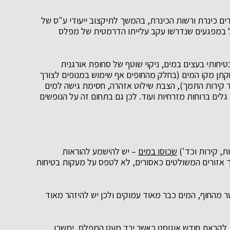
רים כינרת ורשות הכינרת, בהמשך לתיקצוב ייעודי ע"ס של
פול במפגעים שנדרשו עקב עלייתו הדרמטית של מפלס
בטיחותי בעצים במים, ניקוי שוטף של סחופת אורגנית
תן מקו המים (בחלק מהחופים אף שימוש במנופים לצורך
 קירות התמך), הצבת שילוט אזהרה, חסימת גישה למים
גלים ברוחות מזרחיות ועוד. לכן גם בתחום זה על הנופשים
, קירות וכד')
שכוסו במים
– יש להישמע להוראות
ך אזורים המשולטים כאסורים, לא לטפס על מעקות בטיחות
ר מהחוף, המים כבר מאוד עמוקים ולכן יש להיזהר מאוד
ם, לקראת חודש אוגוסט כאשר ירד מעט המפלס, ימשכו