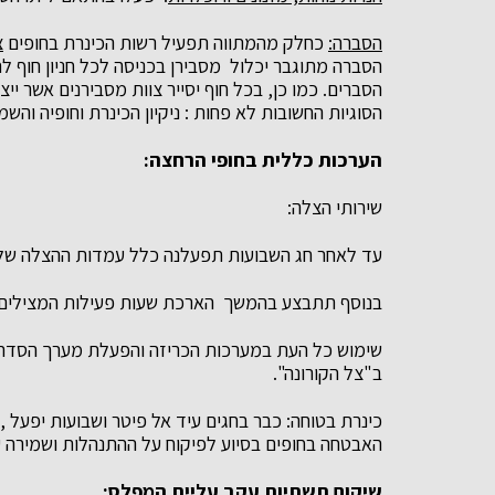
הסברה:
כחלק מהמתווה תפעיל רשות הכינרת בחופים
צ
הסברה מתוגבר יכלול מסבירן בכניסה לכל חניון חוף ל
הסברים. כמו כן, בכל חוף יסייר צוות מסבירנים אשר ייצ
הסוגיות החשובות לא פחות : ניקיון הכינרת וחופיה והש
הערכות כללית בחופי הרחצה:
שירותי הצלה:
עד לאחר חג השבועות תפעלנה כלל עמדות ההצלה של האיגוד ע
בנוסף תתבצע בהמשך הארכת שעות פעילות המצילים בח
שימוש כל העת במערכות הכריזה והפעלת מערך הסדרנ
ב"צל הקורונה".
כינרת בטוחה:
כבר בחגים עיד אל פיטר ושבועות יפעל 
האבטחה בחופים בסיוע לפיקוח על ההתנהלות ושמירה ע
שיקום תשתיות עקב עליית המפלס
: