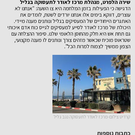
שירה הלפרט, מנהלת מרכז לאודר לתעסוקה
בגליל
הדגישה כי הפעילות בזמן המלחמה היא צו השעה: "אנחנו לא
עוצרים, דווקא בימים אלו אנחנו יורדים לשטח, לומדים את
האתגרים הייחודיים של המעסיקים בגליל ונותנים מענה מיידי.
היכולת של מרכז לאודר לסייע למעסיקים לגייס כוח אדם איכותי
גם תחת אש היא חלק מהחוסן הלאומי שלנו. סיפור ההצלחה עם
שטראוס מוכיח שכאשר מזהים צורך ונותנים לו מענה מקצועי,
הצפון ממשיך לצמוח למרות הכל".
קרדיט צילום-מרכז לאודר לתעסוקה נגב גליל
כתבות נוספות