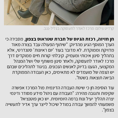
קרדיט צילום: מרכז לאודר לתעסוקה בגליל-נגב.
חן חזיזה, רכזת הגיוס של חברת שטראוס
בצפון
, מסבירה כי
הערך המוסף הגיע מהדיוק: "שיתוף הפעולה עבד בצורה מאוד
מדויקת וממוקדת. לא מדובר בעוד 'יום ראיונות' סטנדרטי, אלא
בתהליך סינון איכותי ומעמיק. קיבלתי קורות חיים ממוקדים דרך
מרכז לאודר לתעסוקה, ולאחר סינון משותף שלי ושל המנהל
המקצועי, הגענו בדיוק לאנשים הנכונים. בניגוד לתהליכים שבהם
יש הצפה של מועמדים לא מתאימים, כאן העבודה הממוקדת
הביאה תוצאות בשטח".
עוד הוסיפה חן כי שיטת העבודה הדינמית מול המרכז אפשרה
שקיפות ותגובה מהירה: "העבודה עם ניהול מידע מסודר ודינמי
יצרה תהליך יעיל ונוח ברמה היומיומית. יש כאן פוטנציאל
משמעותי להמשך עבודה במודל שיכול לייצר ערך אדיר לתעשייה
בצפון".