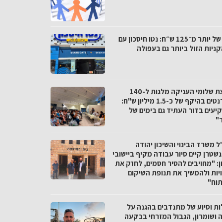
פער של יותר מ־125 ש״ח: נטו חיסכון עם
ניות הזול ביותר גם בעפולה
מועצת שלומי העניקה מלגות ל-140
סטודנטים בהיקף של כ-1.5 מיליון ש"ח:
יעים בדור העתיד גם בימים של
"
 משרד הבינוי והשיכון יהודה
שטרן קיים סיור עבודה מקיף ביישובי
ן: "מחויבים להסיר חסמים, לחזק את
יות ולהמשיך את תנופת השיקום
תוח"
ות וסיוע של מתנדבים בהגנה על
ה ושומרון, הגבול המזרחי בבקעה