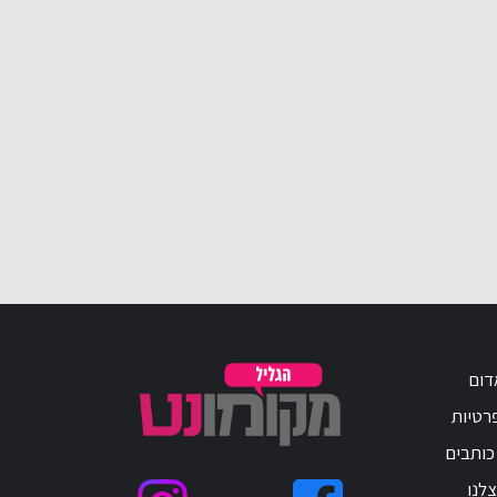
דום
פרטיות
כותבים
לנו