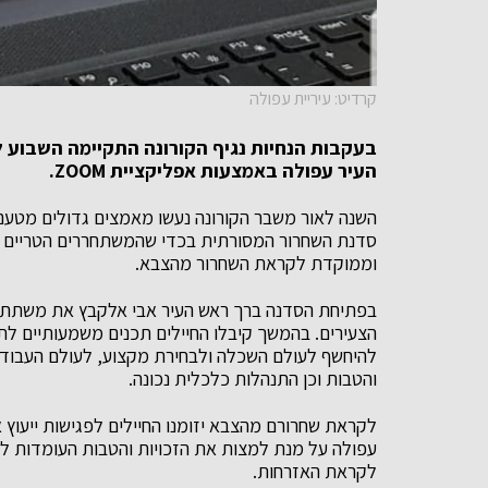
קרדיט: עיריית עפולה
העיר עפולה
באמצעות אפליקציית
ZOOM
.
השנה לאור משבר הקורונה נעשו מאמצים גדולים מטעם ק
סדנת השחרור המסורתית בכדי שהמשתחררים הטריים לא
וממוקדת לקראת השחרור מהצבא.
בפתיחת הסדנה ברך ראש העיר אבי אלקבץ את משתתפי 
הצעירים. בהמשך קיבלו החיילים תכנים משמעותיים לתכ
להיחשף לעולם השכלה ולבחירת מקצוע, לעולם העבודה, כ
והטבות וכן התנהלות כלכלית נכונה.
לקראת שחרורם מהצבא יזומנו החיילים לפגישות ייעוץ א
עפולה על מנת למצות את הזכויות והטבות העומדות לרש
לקראת האזרחות.