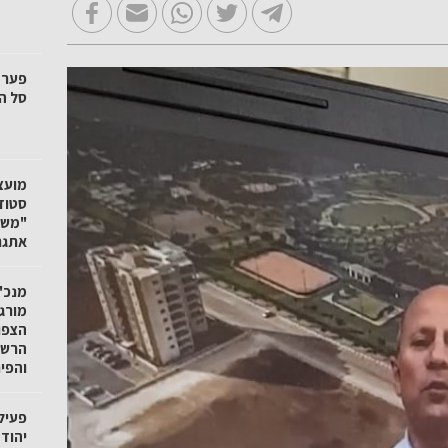
סל הק
"משק
אתגר
מנכ"ל
מורגנ
הצפו
הרשו
והפי
פעיל
יהוד