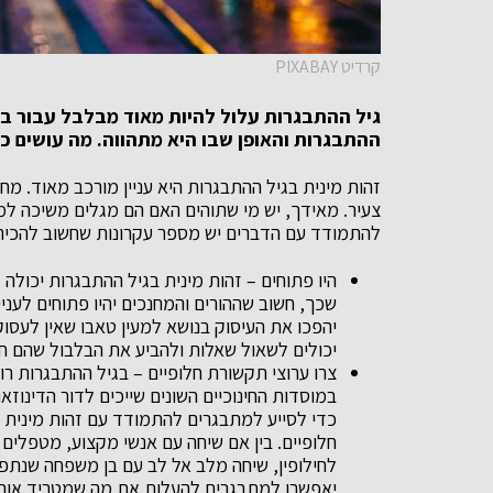
קרדיט PIXABAY
גיל ההתבגרות עלול להיות מאוד מבלבל עבור בני
ההתבגרות והאופן שבו היא מתהווה. מה עושים כ
זהות מינית בגיל ההתבגרות היא עניין מורכב מאוד. מ
צעיר. מאידך, יש מי שתוהים האם הם מגלים משיכה למין
להתמודד עם הדברים יש מספר עקרונות שחשוב להכיר
היו פתוחים – זהות מינית בגיל ההתבגרות יכולה לע
שכך, חשוב שההורים והמחנכים יהיו פתוחים לעניין,
יהפכו את העיסוק בנושא למעין טאבו שאין לעסוק
יכולים לשאול שאלות ולהביע את הבלבול שהם חוו
צרו ערוצי תקשורת חלופיים – בגיל ההתבגרות ר
במוסדות החינוכיים השונים שייכים לדור הדינוזא
כדי לסייע למתבגרים להתמודד עם זהות מינית 
חלופיים. בין אם שיחה עם אנשי מקצוע, מטפלים ר
לחילופין, שיחה מלב אל לב עם בן משפחה שנתפס 
יאפשרו למתבגרים להעלות את מה שמטריד אותם