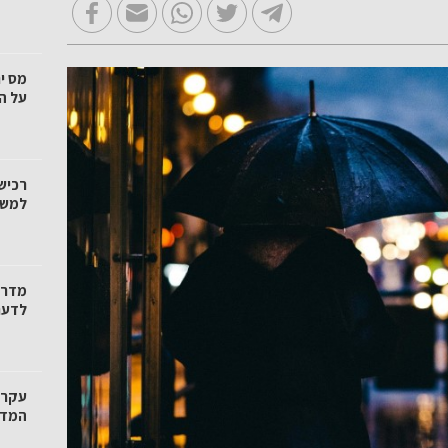
מס י
על ה
רכיש
למשק
מדרי
לדעת
עקרו
המדרי