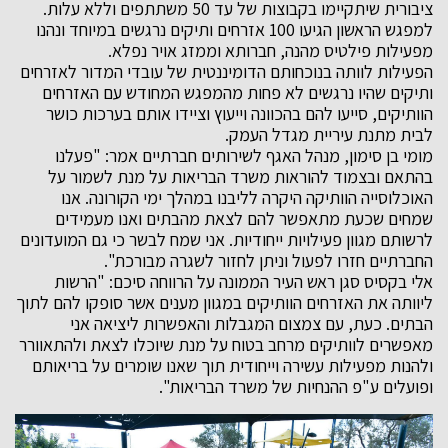
ציבורית שיתקיימו בקבוצות של עד 50 משתתפים וללא עלות.
למפגש הראשון הגיעו 100 אזרחים ותיקים נרגשים במיוחד ונהנו
מפעילות פילטיס מהנה, חברותא וממזג אויר נפלא.
הפעילות לוותה בנוכחותם הדומיננטית של עובדי המדור לאזרחים
ותיקים שהיו נרגשים לא פחות מהמפגש המחודש עם האזרחים
הוותיקים, סייעו להם בהכוונה וייעוץ וציידו אותם בערכות כושר
לבית מתנת עיריית מגדל העמק.
מומי בן סימון, מנהל האגף לשירותים חברתיים אמר: "פעלנו
בהתאם ובצמוד להוראות משרד הבריאות על מנת לשמור על
האוכלוסייה הוותיקה היקרה לליבנו במהלך ימי הקורונה. אנו
שמחים שכעת מתאפשר להם לצאת מהבתים ואנו מעמידים
לרשותם מגוון פעילויות ייחודיות. אני שמח לבשר כי גם המועדונים
החברתיים חזרו לפעול וניתן לחזור לשגרה מבורכת".
אלי בקסיס סגן ראש העיר הממונה על הרווחה סיכם: "הרשות
ליוותה את האזרחים הוותיקים במגוון מענים אשר סופקו להם לתוך
הבתים. כעת, עם צמצום המגבלות והאפשרות ליציאה אני
מאפשרים לוותיקים מרחב בטוח על מנת שיוכלו לצאת ולהתאוורר
ולהנות מפעילות עשירה וייחודית תוך שאנו שומרים על בריאותם
ופועלים ע"פ ההנחיות של משרד הבריאות".