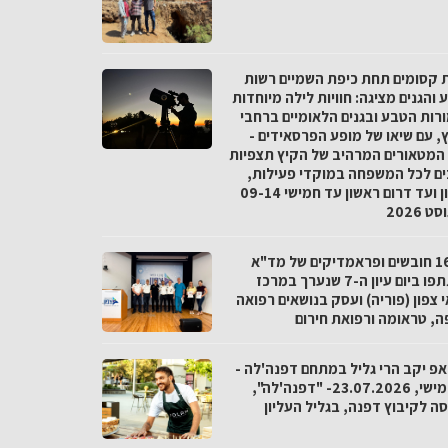
ת קסומים תחת כיפת השמיים רשות
והגנים מציגה: חוויות לילה מיוחדות
רות הטבע ובגנים הלאומיים ברחבי
, עם שיאו של מופע הפרסאידים -
המטאורים המרהיב של הקיץ תצפיות
ים לכל המשפחה במוקדי פעילות,
מצפון ועד דרום ראשון עד חמישי 09-14
 2026
כ-160 חובשים ופראמדיקים של מד"א
השתתפו ביום עיון ה-7 שנערך במרכז
 צפון (פוריה) ועסק בנושאים רפואה
ה, טראומה ורפואת חירום
אפ יקב הרי גליל במתחם דפנה'לה -
יום חמישי, 23.07.2026- "דפנה'לה",
ה לקיבוץ דפנה, בגליל העליון