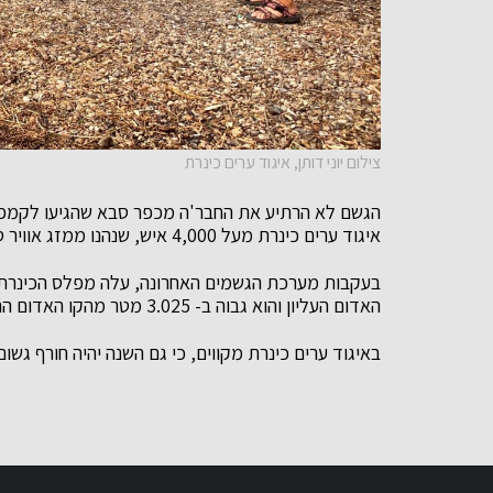
צילום יוני דותן, איגוד ערים כינרת
‏הגשם לא הרתיע את החבר'ה מכפר סבא שהגיעו לקמפינג
איגוד ערים כינרת מעל 4,000 איש, שנהנו ממזג אוויר סתווי ונעים.
האדום העליון והוא גבוה ב- 3.025 מטר מהקו האדום התחתון.
באיגוד ערים כינרת מקווים, כי גם השנה יהיה חורף גשו