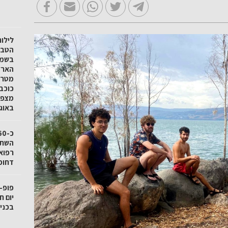
לילו
הטבע 
בשמו
הארץ
מטר 
כוכב
באוגוסט
רפואי
דחופ
פופ-
בכניס